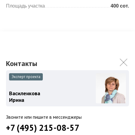
Площадь участка
400 сот.
Особенности
Описание объекта
Земельный участок 4 Га под коммерческую застройку.
На территории расположено здание в классическом
Эксперт проекта
стиле.
Зафиксированная цена
Василенкова
Ирина
25 000 000
долларов
Звоните или пишите в мессенджеры
+7 (495) 215-08-57