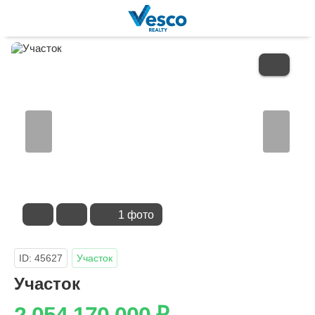
В
ИЗБРАННОЕ
1 фото
ID: 45627
Участок
Участок
2 054 170 000
₽