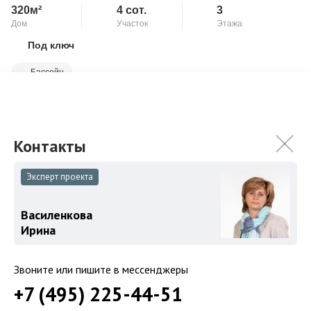
320м²
4 сот.
3
Дом
Участок
Этажа
Под ключ
Скопировать ссылку
Бассейн
Таунхаус с отделкой и мебелью в престижном поселке рядом
с Москвой. 320 метров, 4 сотки. 1й этаж-кухня, столовая,
гостиная, с/узел. Гараж...
Подробнее
123 250 000
₽
180 770 000
₽
Эксперт проекта
Связаться с брокером
Василенкова
Ирина
Звоните или пишите в мессенджеры
+7 (495) 225-44-51