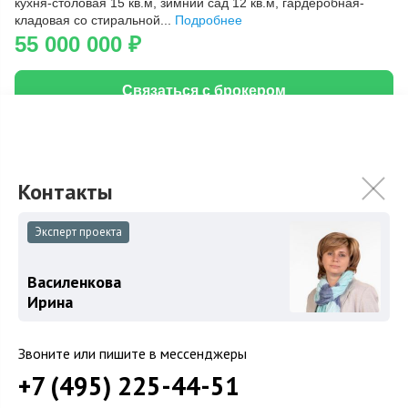
кухня-столовая 15 кв.м, зимний сад 12 кв.м, гардеробная-
кладовая со стиральной...
Подробнее
55 000 000
₽
Связаться с брокером
Загород
Коттеджные поселки
Эксперт проекта
Коттеджи
Василенкова
Таунхаусы
Ирина
Участки
Шоссе
Звоните или пишите в мессенджеры
+7 (495) 225-44-51
Новорижское шоссе