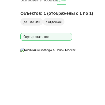
Все объекты
Поселки
Дома
Объектов:
1
(отображены с 1 по 1)
до 100 млн
с отделкой
Сортировать по:
Площади
Площади участка
Расстоянию от МКАД
Дате добавления
Цене