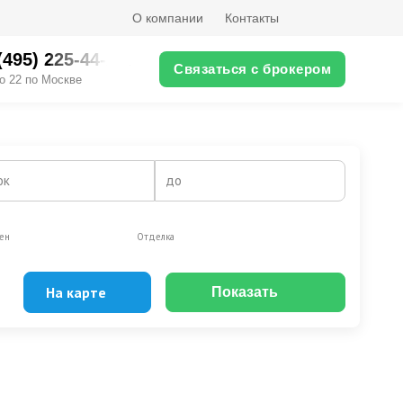
О компании
Контакты
(495) 225-44-XX
Связаться с брокером
о 22 по Москве
ок
до
ен
Отделка
На карте
Показать
Эксклюзивы
Видео-обзор