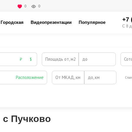
0
0
+7 
Городская
Видеопрезентации
Популярное
С 8 д
Площадь от, м2
до
Сот
₽
$
Расположение
От МКАД, км
до, км
Спал
Охрана
Камин
Есть
Нет
Выезд на платную трассу
 с Пучково