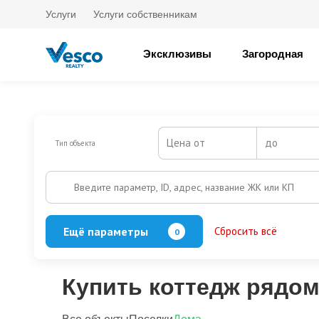
Услуги
Услуги собственникам
Эксклюзивы
Загородная
Цена от
до
Тип объекта
Введите параметр, ID, адрес, название ЖК или КП
Ещё параметры
Сбросить всё
0
Баня
Бассейн
Кол-во этажей
Купить коттедж рядом