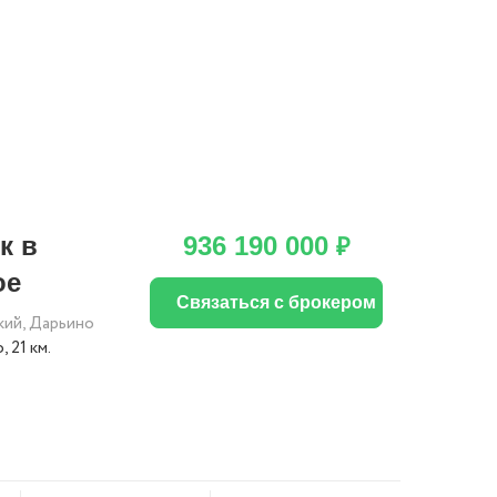
к в
936 190 000
₽
ое
Связаться с брокером
кий
,
Дарьино
о
, 21 км.