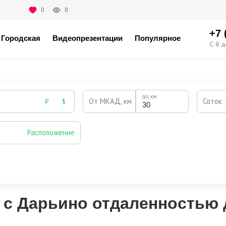
0
0
+7 
Городская
Видеопрезентации
Популярное
С 8 д
до, км
От МКАД, км
Соток
₽
$
Расположение
Эксклюзивы
Видео-обзор
 с Дарьино отдаленностью д