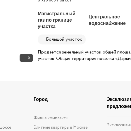
6 920 000
за сот.
₽
Скопировать ссылку
Магистральный
Центральное
газ по границе
водоснабжение
участка
Большой участок
Продаётся земельный участок общей площад
5
участок. Общая территория поселка «Дарьи
Город
Эксклюзи
предложе
е
Жилые комплексы
Эксклюзивн
 шоссе
Элитные квартиры в Москве