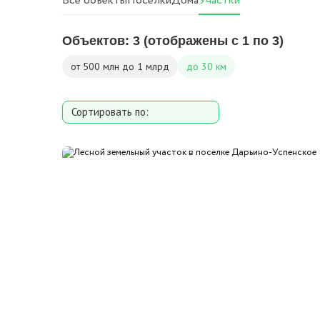
Все объекты
Поселки
Дома
Участки
Объектов:
3
(отображены с 1 по 3)
от 500 млн до 1 млрд
до 30 км
Сортировать по:
Площади участка
Расстоянию от МКАД
Дате добавления
Цене