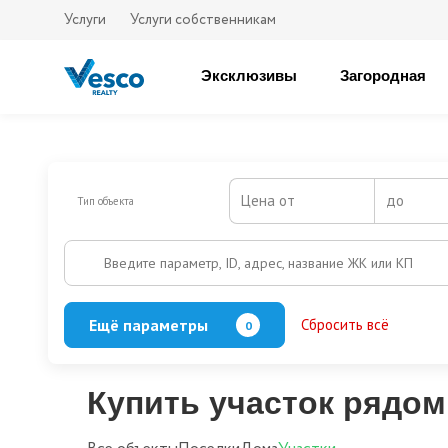
Услуги
Услуги собственникам
Эксклюзивы
Загородная
Цена от
до
Тип объекта
Введите параметр, ID, адрес, название ЖК или КП
Ещё параметры
Сбросить всё
0
Охрана
Есть
Нет
Выезд на платную трассу
Купить участок рядом