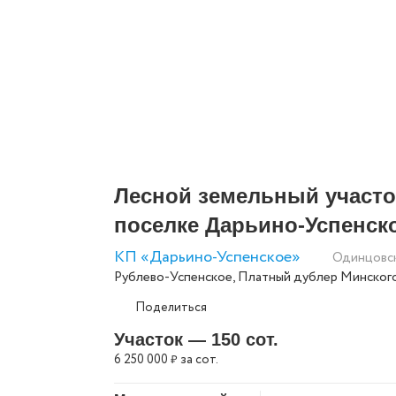
Лесной земельный участо
поселке Дарьино-Успенск
КП «Дарьино-Успенское»
Одинцовс
Рублево-Успенское
,
Платный дублер Минског
Поделиться
Участок — 150 сот.
6 250 000
за сот.
₽
Скопировать ссылку