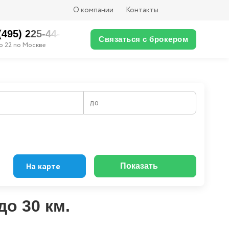
О компании
Контакты
(495) 225-44-XX
Связаться с брокером
о 22 по Москве
до
На карте
Показать
о 30 км.