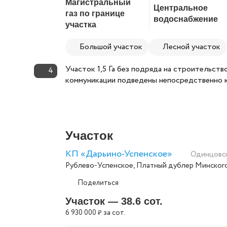
Магистральный
Центральное
газ по границе
водоснабжение
участка
Большой участок
Лесной участок
Участок 1,5 Га без подряда на строительство
4
коммуникации подведены непосредственно к у
Участок
КП «Дарьино-Успенское»
Одинцовс
Рублево-Успенское
,
Платный дублер Минског
Поделиться
Участок — 38.6 сот.
6 930 000
за сот.
₽
Скопировать ссылку