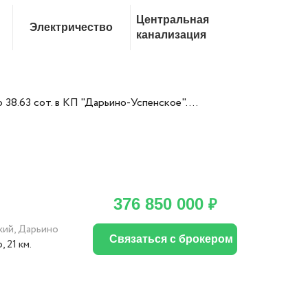
Центральная
Электричество
канализация
8.63 сот. в КП "Дарьино-Успенское"....
376 850 000
₽
кий
,
Дарьино
Связаться с брокером
о
, 21 км.