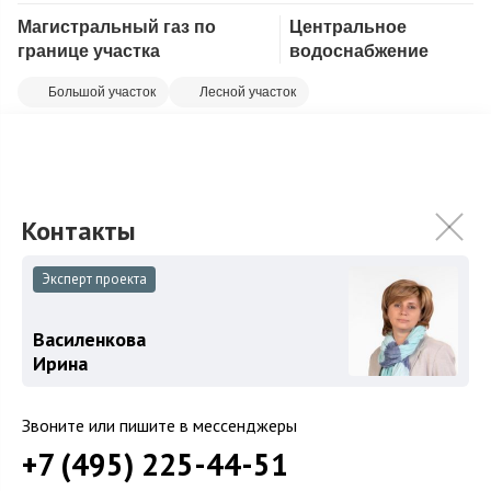
Магистральный газ по
Центральное
Скопировать ссылку
границе участка
водоснабжение
Большой участок
Лесной участок
Участок 1,5 Га без подряда на строительство + 10 га аренда
леса. Полностью лесной. Все коммуникации подведены
непосредственно к участку. ...
Подробнее
944 920 000
₽
Связаться с брокером
Эксперт проекта
Василенкова
Ирина
Звоните или пишите в мессенджеры
+7 (495) 225-44-51