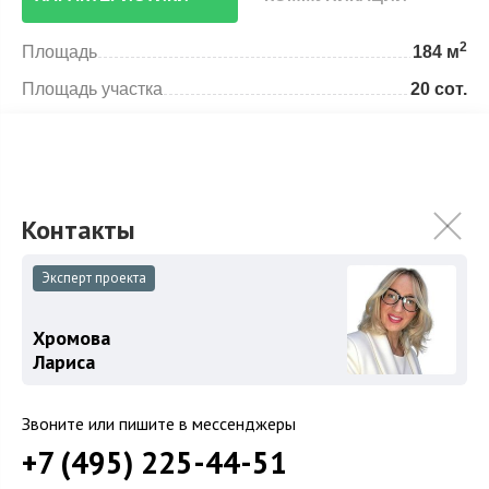
2
Площадь
184 м
Площадь участка
20 сот.
Категория земель
Сельскохозяйственная
Использование
Под садоводство
Отделка
Без отделки
Спален
3
Эксперт проекта
Хромова
Особенности
Описание объекта
Лариса
Звоните или пишите в мессенджеры
Роскошный современный деревянный дом в стиле
+7 (495) 225-44-51
шале общей площадью 184 кв.метра на участке 20