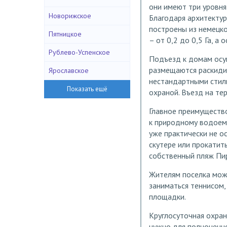
они имеют три уровня,
Новорижское
Благодаря архитектур
построены из немецко
Пятницкое
– от 0,2 до 0,5 Га, а
Рублево-Успенское
Подъезд к домам осу
размещаются раскиди
Ярославское
нестандартными стил
охраной. Въезд на те
Главное преимуществ
к природному водоему
уже практически не о
скутере или прокатить
собственный пляж Пи
Жителям поселка можн
заниматься теннисом,
площадки.
Круглосуточная охран
нужно для полноценно