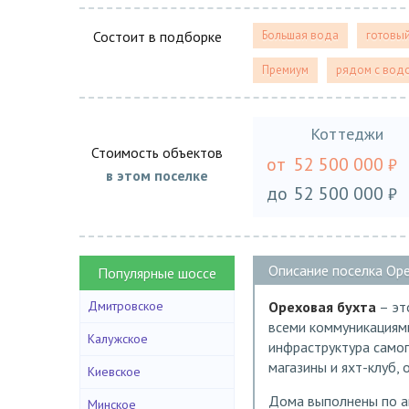
Состоит в подборке
Большая вода
готовы
Премиум
рядом с вод
Коттеджи
Стоимость объектов
от
52 500 000
₽
в этом поселке
до
52 500 000
₽
Описание поселка Ор
Популярные шоссе
Дмитровское
Ореховая бухта
– эт
всеми коммуникациям
Калужское
инфраструктура самог
магазины и яхт-клуб,
Киевское
Дома выполнены по ав
Минское