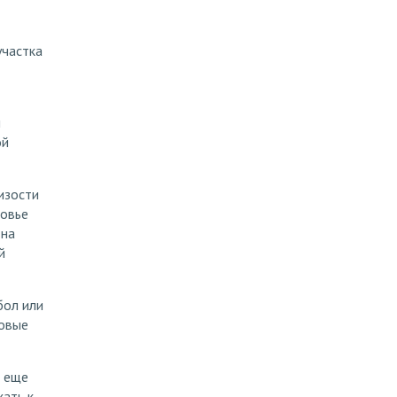
участка
н
ой
изости
ковье
 на
й
бол или
ровые
о еще
хать к