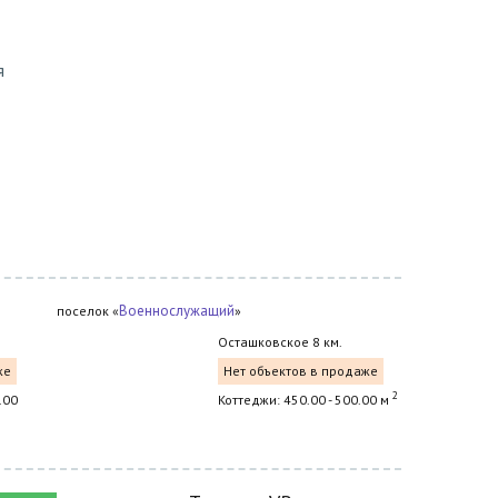
я
Военнослужащий
поселок «
»
Осташковское 8 км.
же
Нет объектов в продаже
2
.00
Коттеджи: 450.00 - 500.00 м