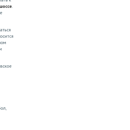
шоссе
.
не
аться
носится
ном
м
овское
ол,