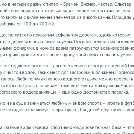
 но в четырех разных типах – Бремен, Висмар, Честер, Ольстер.
ной концепции, коттеджи выглядят современно и стильно, они
го кирпича с включением элементов из дикого камня. Площадь 
 особняка от 400 до 700 м2.
ществляется по покрытым асфальтом дорогам, вдоль которых
стые деревья и роскошные клумбы. Поселок полностью освеще
ьными фонарями, в ночное время патрулируется военизированн
рриторию производится через пропускной пункт со шлагбаумом.
о коттеджного поселка – расположение в непосредственной бл
 с чистой водой. Таких мест для застройки в ближнем Подмос
сталось. Любителям активного водного отдыха можно проехать
ся на яхте. Просто пловцам тоже есть место для купания. Чисты
роговского водохранилища – еще одно достоинство поселка.
о и на суше заниматься любимым видом спорта – играть в фут
 не покидая охраняемую территорию. Для детей обустроены иг
а, разные виды сервиса, спортивно-оздоровительная база – чт
го отдыха после напряженного, суетливого рабочего дня. Прое