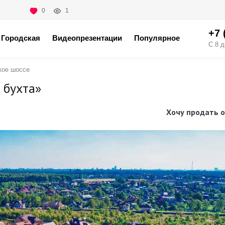
0
1
+7 
Городская
Видеопрезентации
Популярное
С 8 д
кое шоссе
 бухта»
Хочу продать о