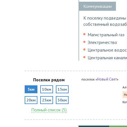
Коммуникации
К поселку подведены 
собственный водозаб
Магистральный газ
Электричество
Центральное водо
Центральная канал
Поселки рядом
Новый Свет
поселок «
»
Ал
5км
10км
15км
Н
20км
25км
30км
Ко
Полный список (5)