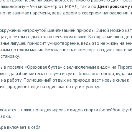
ашковскому – 9-й километр от МКАД, так и по
Дмитровскому 
но не занимает времени, ведь дороги в северном направлении 
окружении нетронутой цивилизацией природы. Зимой можно кат
дах, а летом отдыхать на песчаном пляже. В открытые окна до
канье лягушек приносит умиротворение, ведь это не жизнь на эн
очным потоком машин. Безопасность и комфорт создают жителя
становку.
ь в поселке «Ореховая бухта» с великолепным видом на Пирог
всегда избавляетесь от шума и суеты большого города, куда вы
 на работу. Полноценный отдых на природе даст новые силы к
ю, продвинет еще на один шаг по пути к успеху.
ходятся – пляж, поля для игровых видов спорта (волейбол, футб
щадки.
ра включает в себя: