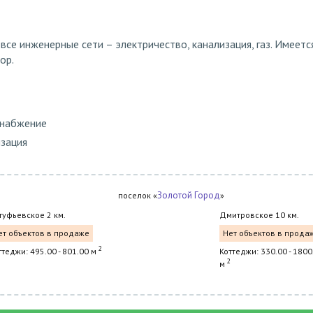
все инженерные сети – электричество, канализация, газ. Имеетс
ор.
снабжение
изация
Золотой Город
поселок «
»
туфьевское 2 км.
Дмитровское 10 км.
ет объектов в продаже
Нет объектов в прода
2
ттеджи: 495.00 - 801.00 м
Коттеджи: 330.00 - 1800
2
м