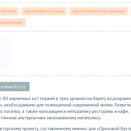
й поселок
для активного отдыха
для постоянного проживания
охранилищем
еховая бухта
о 80 кирпичных коттеджей в трех уровнях на берегу водохрани
и, необходимыми для полноценной современной жизни. Разветв
о поселка, а также находящиеся неподалеку рестораны и кафе,
 отличная альтернатива загазованному мегаполису.
торскому проекту, составленному именно для «Ореховой бухты