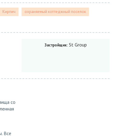
Кирпич
охраняемый коттеджный поселок
St Group
Застройщик:
лища со
ленная
. Все