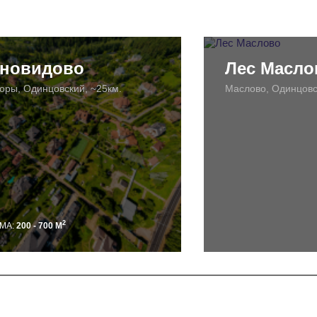
новидово
Лес Масло
оры, Одинцовский, ~25км.
Маслово, Одинцовс
2
МА:
200 - 700 М