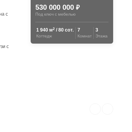
530 000 000
₽
на с
Под ключ с мебелью
2
1 940 м
/ 80 сот.
7
3
Коттедж
Комнат
Этажа
зи с