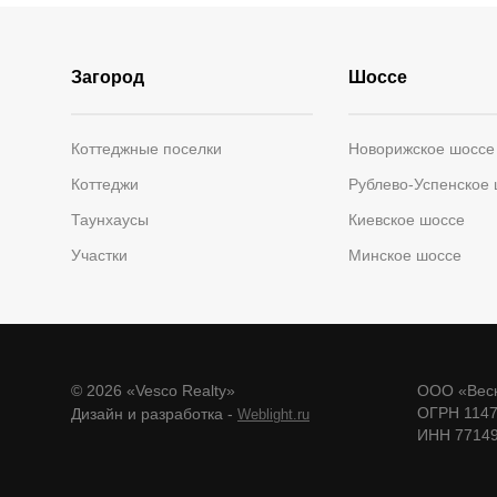
Загород
Шоссе
Коттеджные поселки
Новорижское шоссе
Коттеджи
Рублево-Успенское
Таунхаусы
Киевское шоссе
Участки
Минское шоссе
© 2026 «Vesco Realty»
ООО «Веск
ОГРН 114
Дизайн и разработка -
Weblight.ru
ИНН 7714