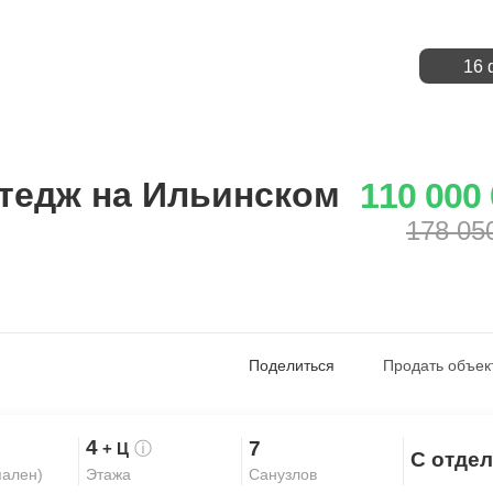
16 
тедж на Ильинском
110 000
178 05
Поделиться
Продать объек
4
7
+ Ц
ⓘ
С отде
Скопировать ссылку
пален)
Санузлов
Этажа