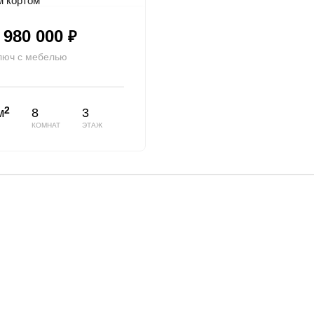
 980 000
₽
люч с мебелью
2
м
8
3
КОМНАТ
ЭТАЖ