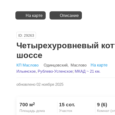
На карте
Описание
ID: 29263
Четырехуровневый кот
шоссе
КП Маслово
Одинцовский
,
Маслово
На карте
Ильинское
,
Рублево-Успенское
;
МКАД ~ 21 км.
обновлено 02 ноября 2025
2
700 м
15 сот.
9 (6)
Площадь дома
Участок
Комнат (с