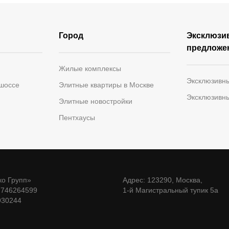
Город
Эксклюзи
предложе
Жилые комплексы
Эксклюзивн
 шоссе
Элитные квартиры в Москве
Эксклюзивн
Элитные новостройки
Пентхаусы
о Групп»
Адрес: 123290, Москва,
7746264599
1-й Магистральный тупик 5а
930244