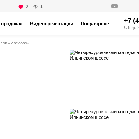
0
1
+7 (
Городская
Видеопрезентации
Популярное
С 8 до 
елок «Маслово»