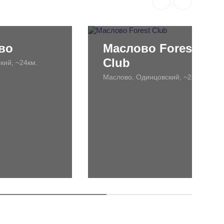
во
Маслово Forest
Club
кий, ~24км.
Маслово, Одинцовский, ~28км.