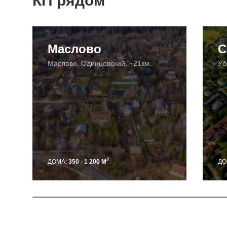
КП рядом
Маслово
С
Маслово, Одинцовский, ~21км.
Уб
2
ДОМА:
350 - 1 200 М
ДО