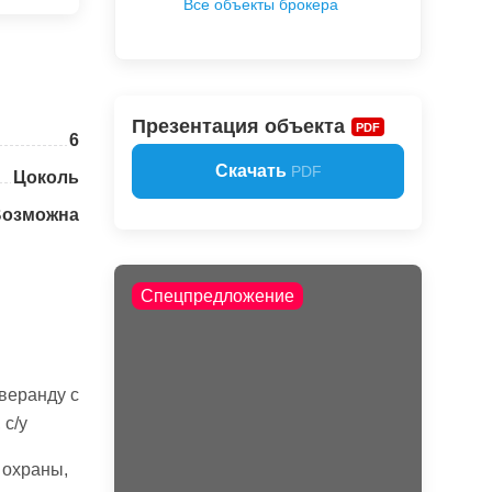
Все объекты брокера
Презентация объекта
PDF
6
Скачать
PDF
Цоколь
Возможна
Спецпредложение
 веранду с
 с/у
 охраны,