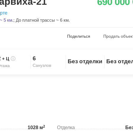
Барвиха-21
690 000
арте
 5 км.
;
До платной трассы ~ 6 км.
Поделиться
Продать объек
2
6
+ Ц
ⓘ
Без отделки
Без отде
Скопировать ссылку
Санузлов
тажа
2
1028 м
Отделка
Бе