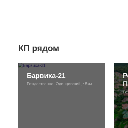
КП рядом
Барвиха-21
Р
П
Рождественно, Одинцовский, ~5км.
Ро