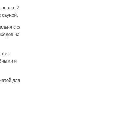
сонала: 2
с сауной.
альня с с/
ыходов на
 же с
обными и
натой для