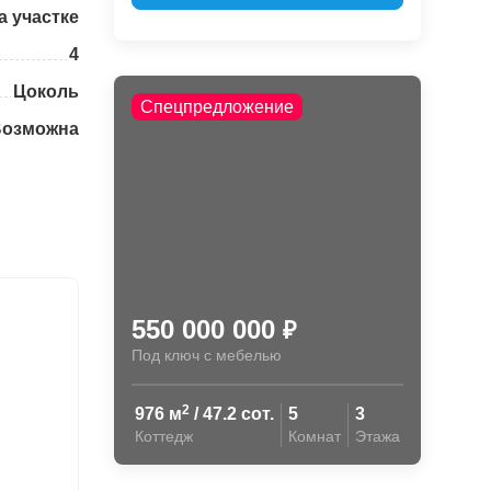
а участке
4
Цоколь
Спецпредложение
Возможна
550 000 000
₽
Под ключ с мебелью
2
976 м
/ 47.2 сот.
5
3
Коттедж
Комнат
Этажа