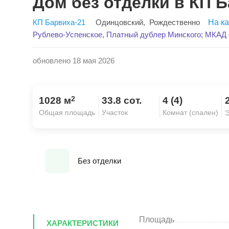
Дом без отделки в КП 
КП Барвиха-21
Одинцовский
,
Рождественно
На к
Рублево-Успенское
,
Платный дублер Минского
;
МКАД ~
обновлено 18 мая 2026
2
1028 м
33.8 сот.
4 (4)
Общая площадь
Участок
Комнат (спален)
Э
Без отделки
Площадь
ХАРАКТЕРИСТИКИ