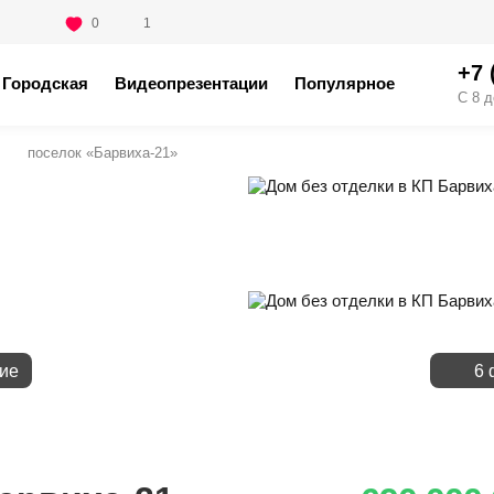
0
1
+7 
Городская
Видеопрезентации
Популярное
С 8 д
поселок «Барвиха-21»
ие
6 