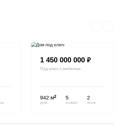
1 450 000 000
₽
Под ключ с мебелью
2
942 м
5
2
АЖ
ДОМ
КОМНАТ
ЭТАЖ