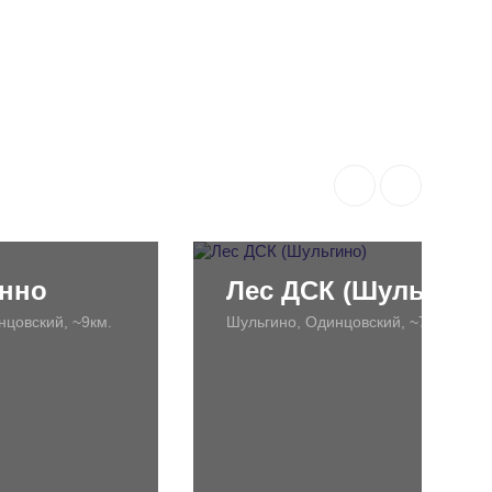
нно
Лес ДСК (Шульгино
нцовский, ~9км.
Шульгино, Одинцовский, ~7км.