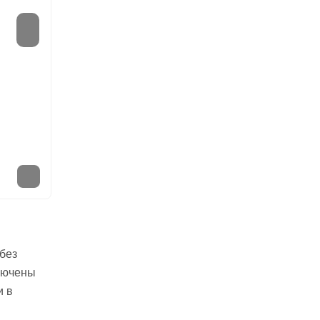
без
ключены
и в