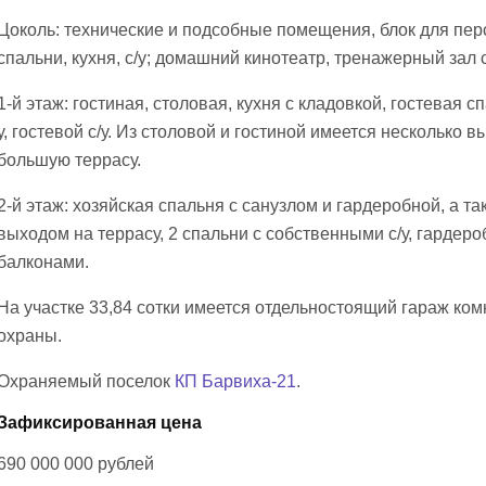
Цоколь: технические и подсобные помещения, блок для пер
спальни, кухня, с/у; домашний кинотеатр, тренажерный зал 
1-й этаж: гостиная, столовая, кухня с кладовкой, гостевая сп
у, гостевой с/у. Из столовой и гостиной имеется несколько в
большую террасу.
2-й этаж: хозяйская спальня с санузлом и гардеробной, а так
выходом на террасу, 2 спальни с собственными с/у, гардер
балконами.
На участке 33,84 сотки имеется отдельностоящий гараж ком
охраны.
Охраняемый поселок
КП Барвиха-21
.
Зафиксированная цена
690 000 000
рублей