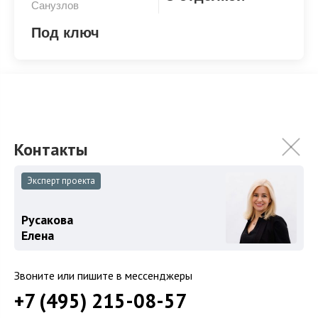
Санузлов
Под ключ
Под ключ
Эксперт проекта
ХАРАКТЕРИСТИКИ
КОММУНИКАЦИИ
Русакова
2
Площадь
400 м
Елена
Площадь участка
13.1 сот.
Звоните или пишите в мессенджеры
Категория земель
Земли поселений
+7 (495) 215-08-57
Использование
ИЖС