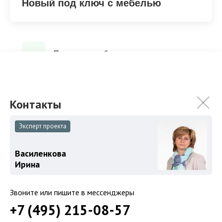
Новый под ключ с мебелью
Под ключ с мебелью
ХАРАКТЕРИСТИКИ
КОММУНИКАЦИИ
Эксперт проекта
2
Площадь
362 м
Василенкова
Площадь участка
12 сот.
Ирина
Категория земель
Земли поселений
Звоните или пишите в мессенджеры
Использование
ИЖС
+7 (495) 215-08-57
Отделка
Новый под ключ с мебелью