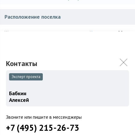
Расположение поселка
Калужское
, ~ 22 км.
Шоссе:
Троицкий
,
Пучково
Район:
Киевское
Доп. шоссе:
Характеристики поселка
Эксперт проекта
100
Количество домов:
Бабкин
Алексей
25 га
Общая площадь поселка:
ИЖС
Использование:
Звоните или пишите в мессенджеры
+7 (495) 215-26-73
Пенобетонные блоки, Монолит, Кирпич