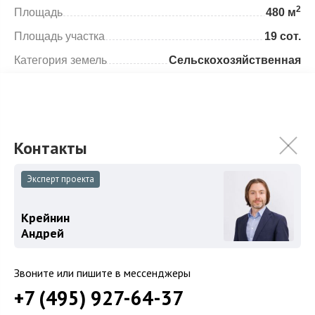
2
Площадь
480 м
Площадь участка
19 сот.
Категория земель
Сельскохозяйственная
Использование
Под садоводство
Отделка
Новый под ключ с мебелью
Гараж
Гараж на участке
Спален
7
Эксперт проекта
Год постройки
2021
Крейнин
Андрей
Особенности
Описание объекта
Звоните или пишите в мессенджеры
+7 (495) 927-64-37