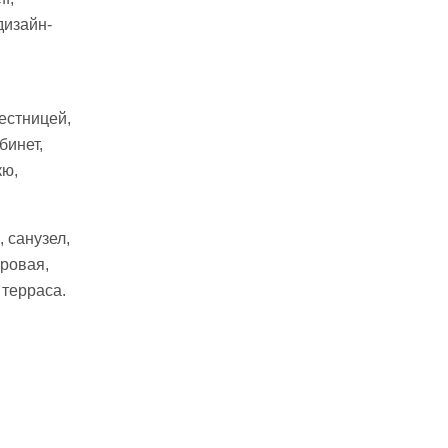
дизайн-
естницей,
бинет,
кю,
, санузел,
гровая,
 терраса.