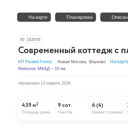
На карте
Планировка
Описан
ID: 102870
Современный коттедж с п
КП Pisateli Forest
Новая Москва
,
Внуково
На карт
Минское
;
МКАД ~ 10 км.
обновлено 13 апреля 2026
2
439 м
9 сот.
6 (4)
Площадь дома
Участок
Комнат (спален)