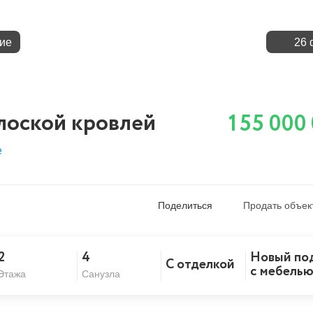
ие
26 
лоской кровлей
155 000
е
Поделиться
Продать объек
2
4
Новый по
С отделкой
Скопировать ссылку
с мебель
Этажа
Санузла