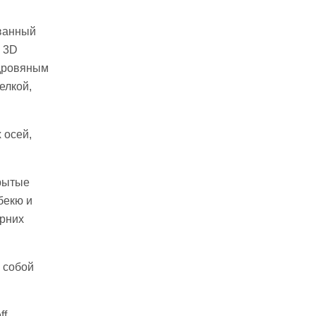
ованный
 3D
 дровяным
елкой,
 осей,
крытые
бекю и
ерних
 собой
f,