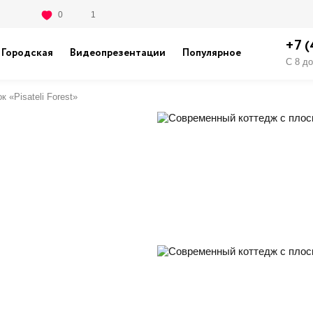
0
1
+7 
Городская
Видеопрезентации
Популярное
С 8 д
к «Pisateli Forest»