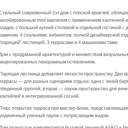
Стильный современный 2эт дом с плоской кровлей, облиц
ангобированным mod кирпичом с применением хаотичной и
кладки, с большой кухней-столовой и отдельной гостиной с
камином, 4 спальнями, кабинетом, полной дизайнерской отд
“парящей” лестницей, 3 террасами и 4 машиноместами.
Дом с продуманной архитектурой и множеством визуальных
акцентированных панорамным остеклением.
Парящая лестница добавляет легкости пространству. Две 
террасы — для разных сценариев отдыха: одна с зоной бар
обеденной группой, вторая — лаунж-пространство для веч
коктейлей и интегрированной сосной.
Плюс открытая терраса при мастер-блоке, представляющая
уединённый уличный лаунж с потрясающим видом.
Дом полностью комплектуется бытовой техникой ASKO и Nef