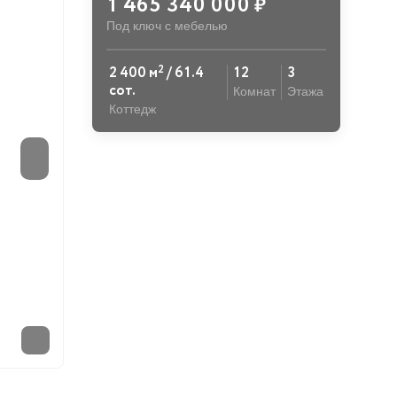
1 465 340 000
₽
Под ключ с мебелью
2
2 400 м
/ 61.4
12
3
сот.
Комнат
Этажа
Коттедж