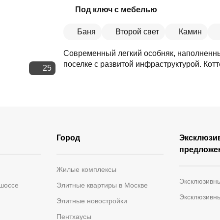
Скопировать ссылку
Под ключ с мебелью
Баня
Второй свет
Камин
Современный легкий особняк, наполненны
поселке с развитой инфраструктурой. Кот
25
Город
Эксклюзи
предложе
Жилые комплексы
Эксклюзивн
 шоссе
Элитные квартиры в Москве
Эксклюзивн
Элитные новостройки
Пентхаусы