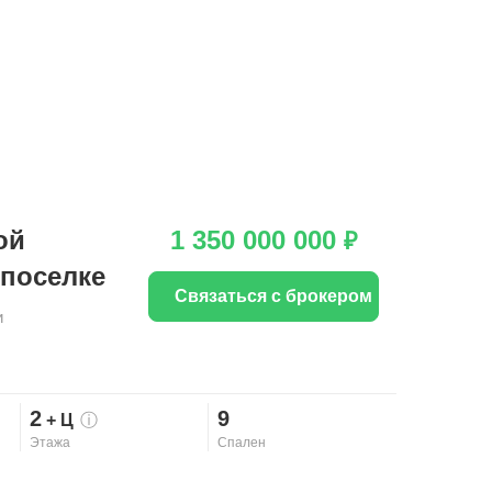
ой
1 350 000 000
₽
 поселке
Связаться с брокером
и
2
9
+ Ц
ⓘ
Этажа
Спален