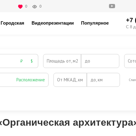
0
0
+7 
Городская
Видеопрезентации
Популярное
С 8 д
Площадь от, м2
до
Сот
₽
$
Расположение
От МКАД, км
до, км
Спал
Охрана
Камин
Есть
Нет
Выезд на платную трассу
Органическая архитектура»