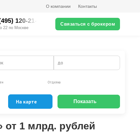
О компании
Контакты
(495) 120-21-XX
Связаться с брокером
о 22 по Москве
ок
до
ен
Отделка
На карте
Показать
Эксклюзивы
Видео-обзор
 от 1 млрд. рублей