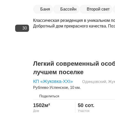
Баня
Бассейн
Второй свет
Классическая резиденция в уникальном п
Добротный дом прекрасного качества. Поэ
30
Легкий современный особ
лучшем поселке
КП «Жуковка-XXI»
Одинцовский
,
Жук
Рублево-Успенское
, 10 км.
Поделиться
1502м²
50 сот.
Дом
Участок