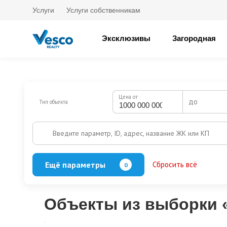
Услуги
Услуги собственникам
Эксклюзивы
Загородная
Цена от
до
Тип объекта
Введите параметр, ID, адрес, название ЖК или КП
Ещё параметры
Сбросить всё
0
Баня
Бассейн
Кол-во этажей
Объекты из выборки «