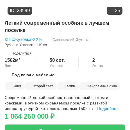
ID: 23599
25
Легкий современный особняк в лучшем
поселке
КП «Жуковка-XXI»
Одинцовский
,
Жуковка
Рублево-Успенское
, 10 км.
Поделиться
1502м²
50 сот.
2
Дом
Участок
Этажа
Под ключ с мебелью
Скопировать ссылку
Баня
Второй свет
Камин
Панорамные окна
Современный легкий особняк, наполненный светом и
красками, в элитном охраняемом поселке с развитой
инфраструктурой. Коттедж площадью 1502 кв...
Подробнее
1 064 250 000
₽