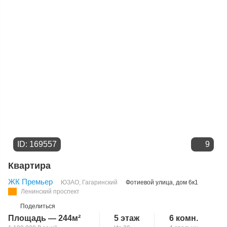
ID: 169557
9
Квартира
ЖК Премьер
ЮЗАО
,
Гагаринский
Фотиевой улица
, дом 6к1
Ленинский проспект
Поделиться
Площадь — 244м²
5 этаж
6 комн.