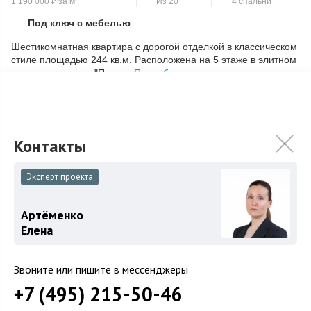
1 190 000
₽
за м²
Из 20
4 спальни
Под ключ с мебелью
Скопировать ссылку
Шестикомнатная квартира с дорогой отделкой в классическом
стиле площадью 244 кв.м. Расположена на 5 этаже в элитном
жилом комплексе "Прем...
Подробнее
290 000 000
₽
325 000 000
₽
Связаться с брокером
Эксперт проекта
Артёменко
Елена
Звоните или пишите в мессенджеры
+7 (495) 215-50-46