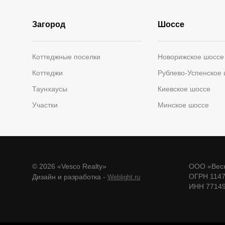
Загород
Шоссе
Коттеджные поселки
Новорижское шоссе
Коттеджи
Рублево-Успенское
Таунхаусы
Киевское шоссе
Участки
Минское шоссе
© 2026 «Vesco Realty»
ООО «Веск
ОГРН 114
Дизайн и разработка -
Weblight.ru
ИНН 7714