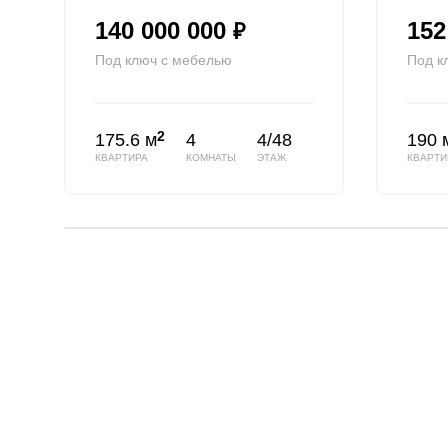
140 000 000
152
₽
Под ключ с мебелью
Под к
2
175.6 м
4
4/48
190 
КВАРТИРА
КОМНАТЫ
ЭТАЖ
КВАРТИ