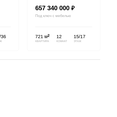
657 340 000
₽
Под ключ с мебелью
2
/36
721 м
12
15/17
Ж
КВАРТИРА
КОМНАТ
ЭТАЖ