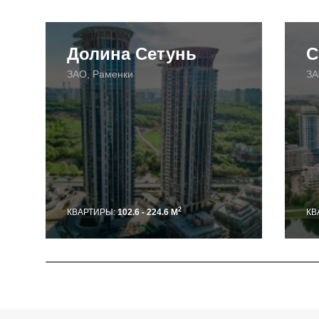
Долина Сетунь
С
ЗАО, Раменки
ЗА
2
КВАРТИРЫ:
102.6 - 224.6 М
КВ