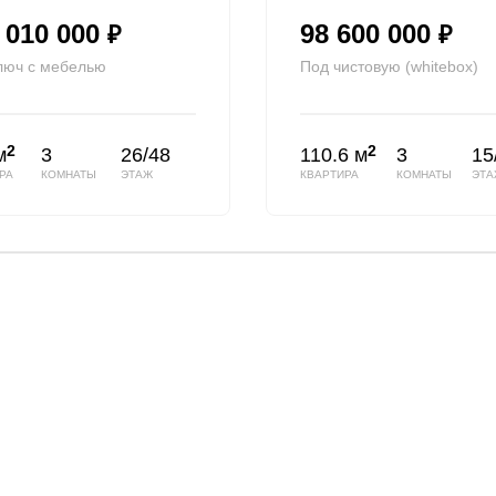
 010 000
98 600 000
₽
₽
люч с мебелью
Под чистовую (whitebox)
2
2
м
3
26/48
110.6 м
3
15
РА
КОМНАТЫ
ЭТАЖ
КВАРТИРА
КОМНАТЫ
ЭТА