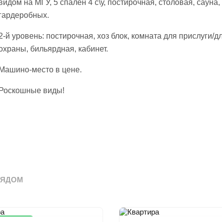
видом на МГУ, 5 спален 4 с\у, постирочная, столовая, сауна,
гардеробных.
2-й уровень: постирочная, хоз блок, комната для прислуги/д
охраны, бильярдная, кабинет.
Машино-место в цене.
Роскошные виды!
РЯДОМ
на цена