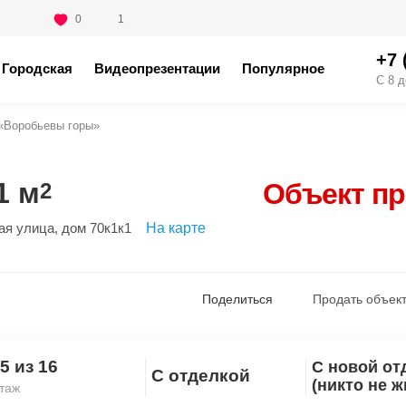
0
1
+7 
Городская
Видеопрезентации
Популярное
С 8 д
«Воробьевы горы»
1 м
Объект п
2
ая улица
, дом 70к1к1
На карте
Поделиться
Продать объект
5 из 16
С новой от
С отделкой
Скопировать ссылку
(никто не ж
таж