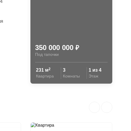
 4
ля
350 000 000
₽
Под тапочки
2
231 м
3
1 из 4
Квартира
Комнаты
Этаж