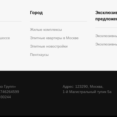
Город
Эксклюзи
предложе
Жилые комплексы
Эксклюзивн
 шоссе
Элитные квартиры в Москве
Эксклюзивн
Элитные новостройки
Пентхаусы
о Групп»
Адрес: 123290, Москва,
7746264599
1-й Магистральный тупик 5а
930244