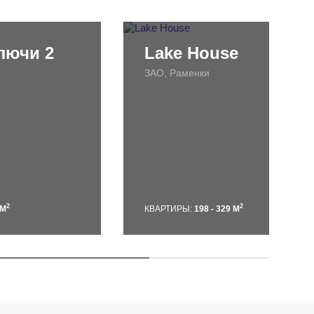
лючи 2
Lake House
ЗАО, Раменки
2
2
 М
КВАРТИРЫ:
198 - 329 М