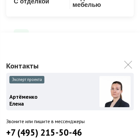
С отделкой
мебелью
Под ключ с мебелью
Панорамные окна
Тип кухни: Изолированная
Эксперт проекта
Артёменко
Елена
ХАРАКТЕРИСТИКИ
Звоните или пишите в мессенджеры
+7 (495) 215-50-46
2
Площадь
721 м