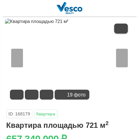
В
ИЗБРАННОЕ
19 фото
ID: 168179
Квартира
2
Квартира площадью 721 м
657 340 000
₽