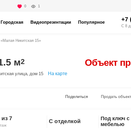
0
1
+7 
Городская
Видеопрезентации
Популярное
С 8 д
«Малая Никитская 15»
.5 м
Объект п
2
итская улица
, дом 15
На карте
Поделиться
Продать объект
 из 7
Под ключ с
С отделкой
Скопировать ссылку
мебелью
таж