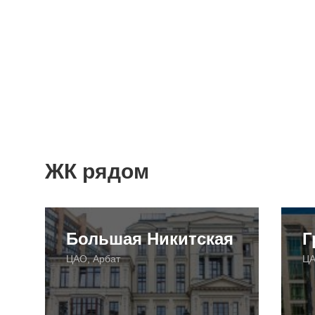
ЖК рядом
Большая Никитская
Г
ЦАО, Арбат
ЦА