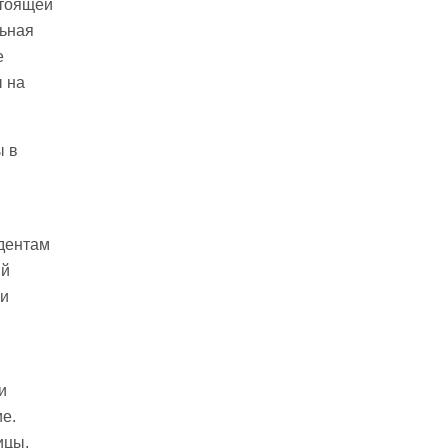
стоящей
льная
е
 на
ы в
идентам
ый
 и
и
е.
ицы,