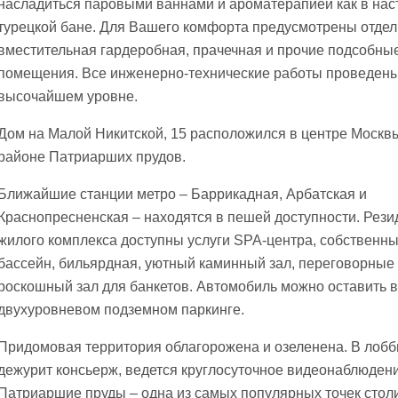
насладиться паровыми ваннами и ароматерапией как в на
турецкой бане. Для Вашего комфорта предусмотрены отде
вместительная гардеробная, прачечная и прочие подсобны
помещения. Все инженерно-технические работы проведены
высочайшем уровне.
Дом на Малой Никитской, 15 расположился в центре Москв
районе Патриарших прудов.
Ближайшие станции метро – Баррикадная, Арбатская и
Краснопресненская – находятся в пешей доступности. Рез
жилого комплекса доступны услуги SPA-центра, собственн
бассейн, бильярдная, уютный каминный зал, переговорные
роскошный зал для банкетов. Автомобиль можно оставить в
двухуровневом подземном паркинге.
Придомовая территория облагорожена и озеленена. В лобб
дежурит консьерж, ведется круглосуточное видеонаблюдени
Патриаршие пруды – одна из самых популярных точек стол