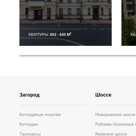
2
КВАРТИРЫ:
602 - 640 М
КВ
Загород
Шоссе
Коттеджные поселки
Новорижское шоссе
Коттеджи
Рублево-Успенское
Таунхаусы
Киевское шоссе