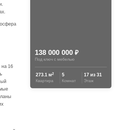
и.
ах.
мосфера
138 000 000
₽
Под ключ с мебелью
 на 16
ь
2
273.1 м
5
17 из 31
Квартира
Комнат
Этаж
ный
амые
еланы
их