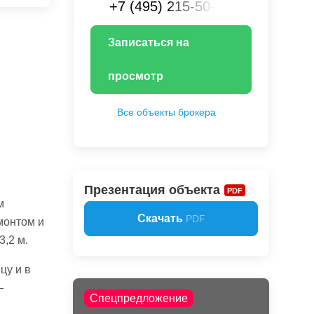
+7 (495) 215-50-XX
Записаться на
просмотр
Все объекты брокера
Презентация объекта
PDF
м
Скачать
PDF
монтом и
3,2 м.
цу и в
–
Спецпредложение