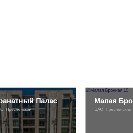
ранатный Палас
Малая Бро
О, Пресненский
ЦАО, Пресненский