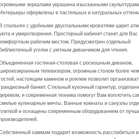
огромными зеркалами украшена изысканными скульптурам
Интерьеры оформлены в пастельных и натуральных оттенк
В спальнях с удобными двуспальными кроватями царит ат
уюта и умиротворения. Просторный кабинет станет для Вас
комфортным рабочим местом. Предусмотрен отдельный
библиотечный уголок с уютным диванчиком для чтения.
Объединенная гостиная-столовая с роскошным диваном,
широкоэкранным телевизором, огромным столом более чем
гостей, настоящим камином и роялем позволит организоват
грандиозный банкет. Стильный кухонный гарнитур, отделан
деревом, и современная техника помогут Вам воплотить с
смелые кулинарные мечты. Ванные комнаты и санузлы отд
плиткой и оснащены современным оборудованием от лучш
производителей.
Собственный хаммам подарит возможность расслабиться и