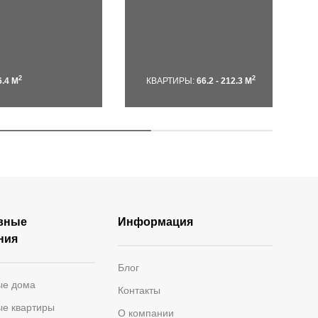
2
2
6.4 М
КВАРТИРЫ:
66.2 - 212.3 М
вные
Информация
ния
Блог
ые дома
Контакты
ые квартиры
О компании