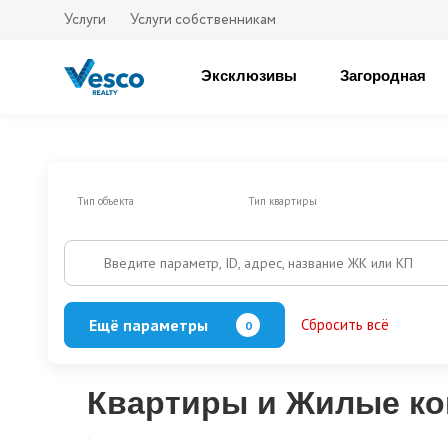
Услуги
Услуги собственникам
Эксклюзивы
Загородная
Тип объекта
Тип квартиры
Введите параметр, ID, адрес, название ЖК или КП
Ещё параметры
Сбросить всё
0
Есть балкон/лоджия
Кол-во спален
Квартиры и Жилые ко