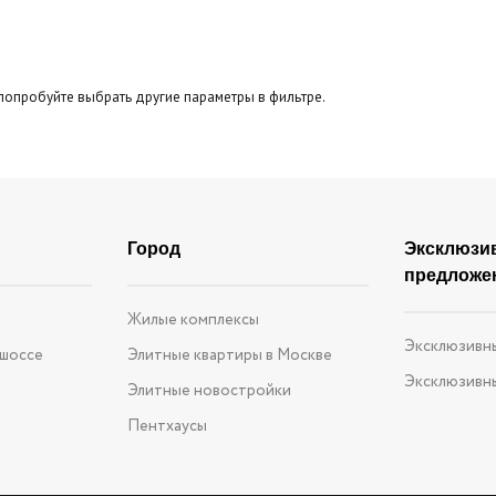
Панорамные окна
Второй свет
Тер
бзор
попробуйте выбрать другие параметры в фильтре.
Город
Эксклюзи
предложе
е
Жилые комплексы
Эксклюзивн
 шоссе
Элитные квартиры в Москве
Эксклюзивн
Элитные новостройки
Пентхаусы