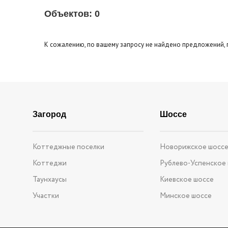
Площадь кухни
до
Тип кухни
Объектов:
0
Эксклюзивы
Видео-о
Кол-во уровней
К сожалению, по вашему запросу не найдено предложений, 
Загород
Шоссе
Коттеджные поселки
Новорижское шосс
Коттеджи
Рублево-Успенское
Таунхаусы
Киевское шоссе
Участки
Минское шоссе