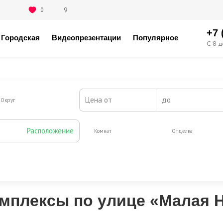
0
9
+7 
Городская
Видеопрезентации
Популярное
С 8 д
Цена от
до
Округ
Расположение
Комнат
Отделка
Жилая площадь от, м2
до
мплексы по улице «Малая Н