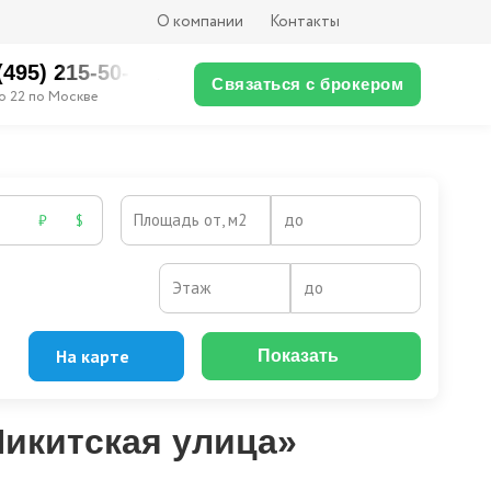
О компании
Контакты
(495) 215-50-XX
Связаться с брокером
о 22 по Москве
Площадь от, м2
до
₽
$
Этаж
до
На карте
Показать
икитская улица»