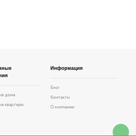
раса
Зимний сад
вные
Информация
ния
Блог
ые дома
Контакты
ые квартиры
О компании