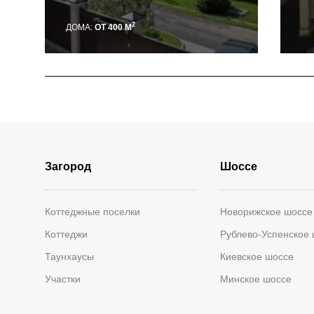
2
ДОМА:
ОТ 400 М
Загород
Шоссе
Коттеджные поселки
Новорижское шоссе
Коттеджи
Рублево-Успенское
Таунхаусы
Киевское шоссе
Участки
Минское шоссе