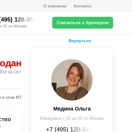
О компании
Контакты
(495) 120-30-XX
Связаться с брокером
о 22 по Москве
Вернуться
родан
00
за сот.
₽
т в этом КП
Медина Ольга
Ежедневно с 10 до 20 по Москве
ство
я
+7 (495) 120-30-XX