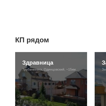
КП рядом
Здравница
З
Трубачеевка, Одинцовский, ~15км.
За