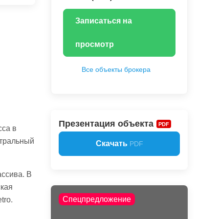
Записаться на
просмотр
Все объекты брокера
Презентация объекта
PDF
сса в
стральный
Скачать
PDF
ссива. В
ская
Спецпредложение
tro.