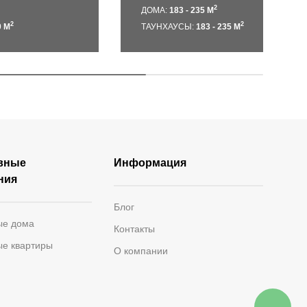
2
ДОМА:
183 - 235 М
2
2
0 М
ТАУНХАУСЫ:
183 - 235 М
вные
Информация
ния
Блог
ые дома
Контакты
ые квартиры
О компании