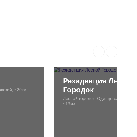
Резиденция Лесной
Городок
вский, ~20км.
Лесной городок, Одинцовский,
~13км.