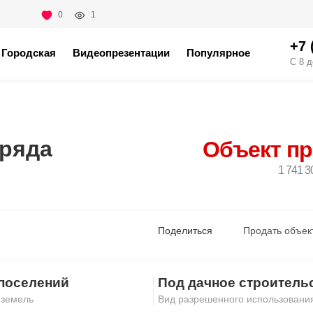
0
1
+7 
Городская
Видеопрезентации
Популярное
С 8 д
дряда
Объект п
1 741 3
Поделиться
Продать объек
поселений
Под дачное строитель
Скопировать ссылку
 земель
Вид разрешенного использовани