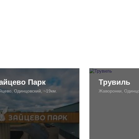
айцево Парк
Трувиль
йцево, Одинцовский, ~19км.
Жаворонки, Одинцо