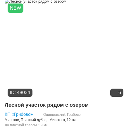
Цене
NEW
ID: 48034
6
Лесной участок рядом с озером
КП «Грибово»
Одинцовский
,
Грибово
Минское
,
Платный дублер Минского
, 12 км.
До платной трассы ~ 9 км.