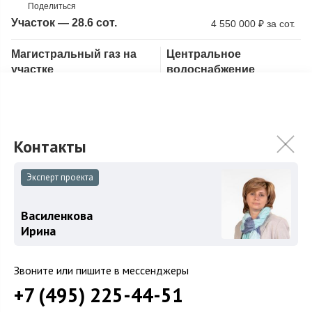
Поделиться
Участок — 28.6 сот.
4 550 000
₽
за сот.
Магистральный газ на
Центральное
Скопировать ссылку
участке
водоснабжение
Лесной участок
С лесными деревьями
Участок 28,6 соток расположен в престижной части поселка, в
окружении уже построенных домов. Территория богата
зелеными насаждениями: здесь ...
Подробнее
130 000 000
₽
Эксперт проекта
Связаться с брокером
Василенкова
Ирина
Звоните или пишите в мессенджеры
+7 (495) 225-44-51