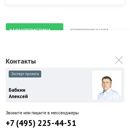
ХАРАКТЕРИСТИКИ
КОММУНИКАЦИИ
Площадь участка
22 сот.
Эксперт проекта
Особенности
Описание объекта
Бабкин
Алексей
Участок правильной прямоугольной формы, с
деревьями. Центральные коммуникации подведены к
Звоните или пишите в мессенджеры
участку.
+7 (495) 225-44-51
Охраняемый поселок
КП Николино
.