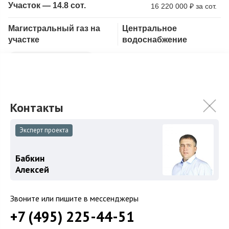
Участок — 14.8 сот.
16 220 000
₽
за сот.
Магистральный газ на
Центральное
Скопировать ссылку
участке
водоснабжение
С лесными деревьями
Южный участок 14,8 соток в тупиковом переулке. Есть
возможность сделать дополнительный вход на участок со
стороны теннисного клуба, где как ...
Подробнее
240 000 000
₽
Эксперт проекта
Связаться с брокером
Бабкин
Алексей
Звоните или пишите в мессенджеры
+7 (495) 225-44-51