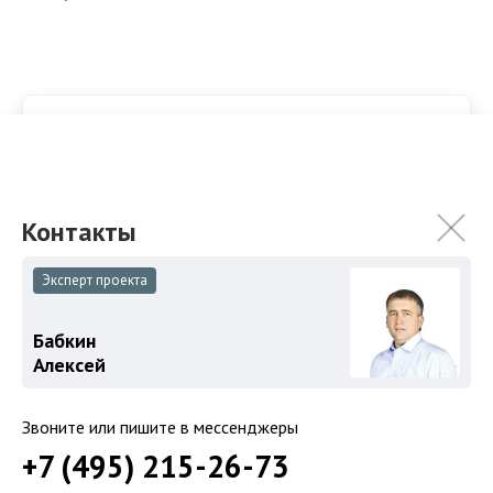
Эксперт проекта
Бабкин Алексей
Бабкин
Ежедневно с 10 до 20 по Москве
Алексей
+7 (495) 215-26-XX
Звоните или пишите в мессенджеры
+7 (495) 215-26-73
Записаться на просмотр