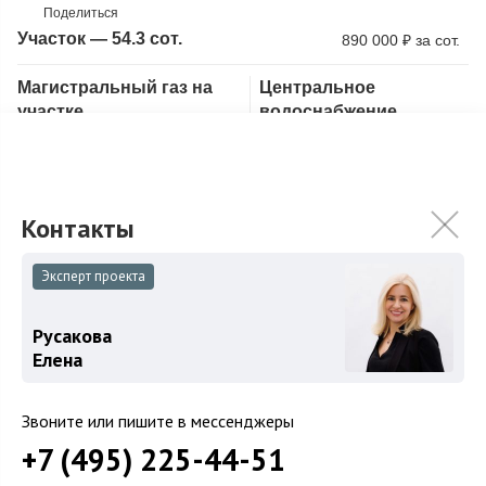
Поделиться
Участок — 54.3 сот.
890 000
₽
за сот.
Магистральный газ на
Центральное
Скопировать ссылку
участке
водоснабжение
Большой участок
Лесной участок
С лесными деревьями
Уникальный участок 54 сотки с вековыми деревьями и своим
природным озером на вершине лесного Истринского холма в
глубине жилого поселка-парк...
Подробнее
Эксперт проекта
48 000 000
₽
60 000 000
₽
Русакова
Елена
Связаться с брокером
Звоните или пишите в мессенджеры
+7 (495) 225-44-51