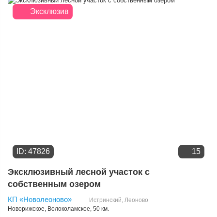
Цене
Эксклюзив
ID: 47826
15
Эксклюзивный лесной участок с
собственным озером
КП «Новолеоново»
Истринский
,
Леоново
Новорижское
,
Волоколамское
, 50 км.