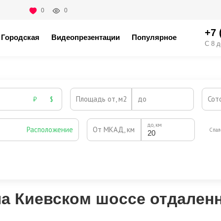
0
0
+7 
Городская
Видеопрезентации
Популярное
С 8 д
Площадь от, м2
до
Сот
₽
$
до, км
Расположение
От МКАД, км
Спал
Охрана
Камин
Есть
Нет
Выезд на платную трассу
а Киевском шоссе отдаленн