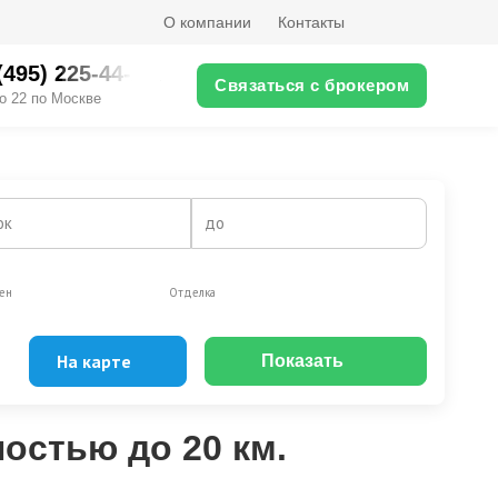
О компании
Контакты
(495) 225-44-XX
Связаться с брокером
о 22 по Москве
ок
до
ен
Отделка
На карте
Показать
Эксклюзивы
Видео-обзор
остью до 20 км.