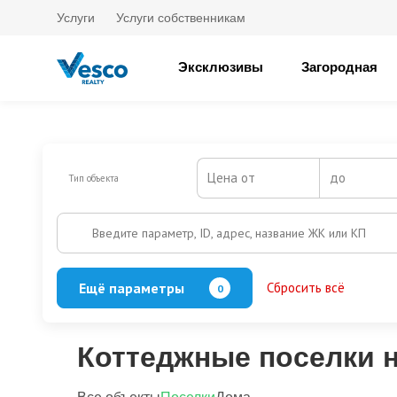
Услуги
Услуги собственникам
Эксклюзивы
Загородная
Цена от
до
Тип объекта
Введите параметр, ID, адрес, название ЖК или КП
Ещё параметры
Сбросить всё
0
Баня
Бассейн
Кол-во этажей
Коттеджные поселки н