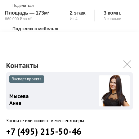
Поделиться
Площадь — 173м²
2 этаж
3 комн.
860 000
₽
за м²
Из 4
3 спальни
Под ключ с мебелью
Скопировать ссылку
Постирочная
Кладовая
Новая квартира для истинного ценителя роскоши.
Расположена в современном малоэтажном клубном жилом
комплексе Level Barvikha Residence, всего...
Подробнее
148 000 000
₽
Эксперт проекта
153 000 000
₽
Мысева
Связаться с брокером
Анна
Звоните или пишите в мессенджеры
+7 (495) 215-50-46