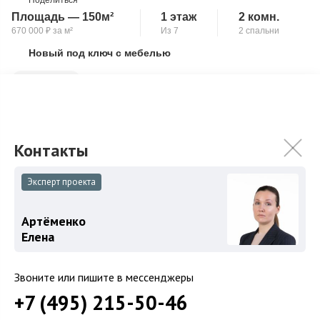
Площадь — 150м²
1 этаж
2 комн.
670 000
₽
за м²
Из 7
2 спальни
Новый под ключ с мебелью
Скопировать ссылку
Два входа
Квартира с дизайнерским ремонтом, в отделке использованы
дорогостоящие материалы: натуральный камень с
элементами мозаики и сусального золот...
Подробнее
100 000 000
₽
Эксперт проекта
Связаться с брокером
Артёменко
Елена
Звоните или пишите в мессенджеры
+7 (495) 215-50-46