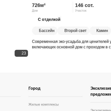
726м²
146 сот.
Дом
Участок
Скопировать ссылку
С отделкой
Бассейн
Второй свет
Камин
Современная эко-усадьба для ценителей у
включающих основной дом с проходом в сп
23
Город
Эксклюзи
предложе
Жилые комплексы
Эксклюзивн