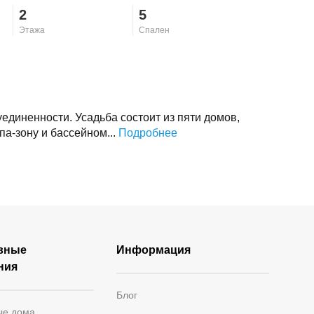
2
5
Этажа
Спален
единенности. Усадьба состоит из пяти домов,
а-зону и бассейном...
Подробнее
вные
Информация
ния
Блог
ые дома