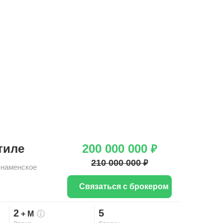
тиле
200 000 000
₽
210 000 000
₽
Знаменское
Связаться с брокером
2
5
+ М
ⓘ