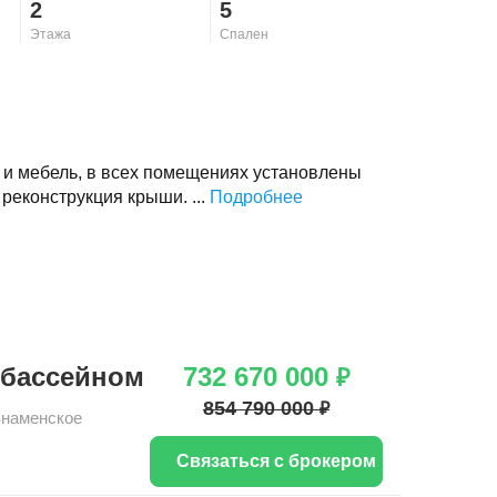
2
5
Этажа
Спален
 и мебель, в всех помещениях установлены
реконструкция крыши. ...
Подробнее
 бассейном
732 670 000
₽
854 790 000
₽
Знаменское
Связаться с брокером