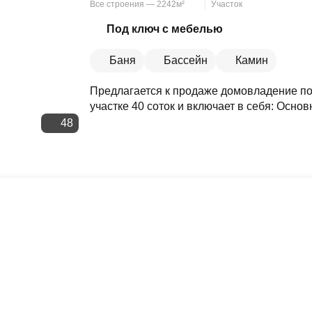
Все строения — 2242м²
Участок
Скопировать ссылку
Под ключ с мебелью
Баня
Бассейн
Камин
Предлагается к продаже домовладение по
участке 40 соток и включает в себя: Основ
48