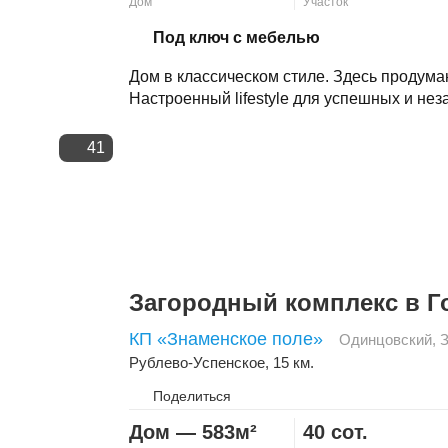
Дом
Участок
Скопировать ссылку
Под ключ с мебелью
Дом в классическом стиле. Здесь продума
Настроенный lifestyle для успешных и нез
41
Загородный комплекс в Г
КП «Знаменское поле»
Одинцовский
,
Рублево-Успенское
, 15 км.
Поделиться
Дом — 583м²
40 сот.