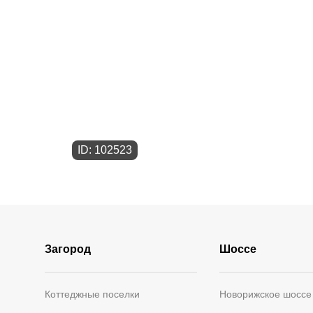
ID: 102523
Загород
Шоссе
Коттеджные поселки
Новорижское шоссе