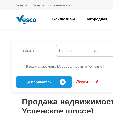
Услуги
Услуги собственникам
Эксклюзивы
Загородная
Цена от
до
Тип объекта
Введите параметр, ID, адрес, название ЖК или КП
Ещё параметры
Сбросить всё
0
Баня
Бассейн
Кол-во этажей
Продажа недвижимости
Успенское шоссе)