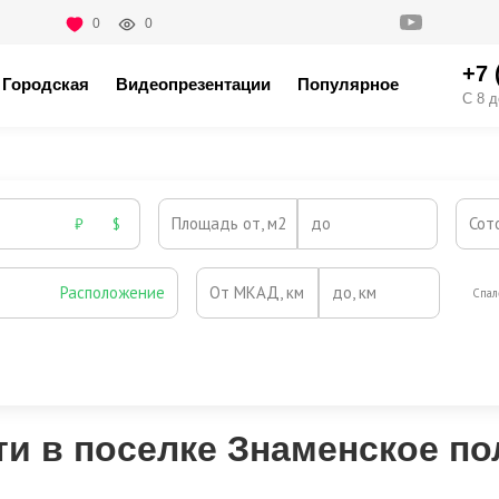
0
0
+7 
Городская
Видеопрезентации
Популярное
С 8 д
Площадь от, м2
до
Сот
₽
$
Расположение
От МКАД, км
до, км
Спал
Охрана
Камин
Есть
Нет
Выезд на платную трассу
 в поселке Знаменское по