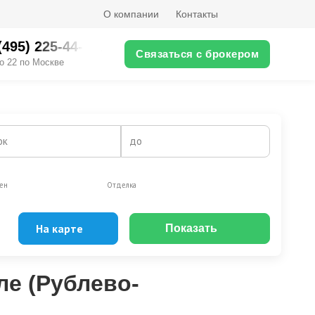
О компании
Контакты
(495) 225-44-XX
Связаться с брокером
о 22 по Москве
ок
до
ен
Отделка
На карте
Показать
Эксклюзивы
Видео-обзор
ле (Рублево-