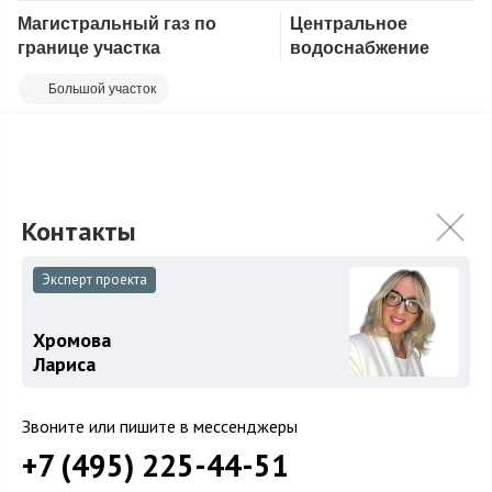
Магистральный газ по
Центральное
Скопировать ссылку
границе участка
водоснабжение
Большой участок
Земельный участок площадью 42,7 сот престижном
коттеджном поселке. На участке залит фундамент дома.
Закрытый охраняемый поселок с видеонаблю...
Подробнее
115 000 000
₽
Связаться с брокером
Эксперт проекта
Хромова
Лариса
Загород
Звоните или пишите в мессенджеры
Коттеджные поселки
+7 (495) 225-44-51
Коттеджи