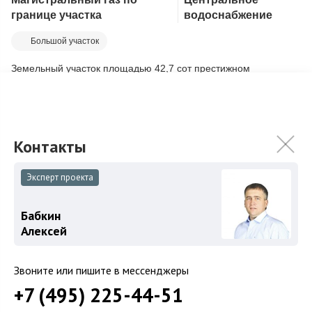
Скопировать ссылку
границе участка
водоснабжение
Большой участок
Земельный участок площадью 42,7 сот престижном
коттеджном поселке. На участке залит фундамент дома.
Закрытый охраняемый поселок с видеонаблю...
Подробнее
115 000 000
₽
Связаться с брокером
Эксперт проекта
Бабкин
Загород
Алексей
Коттеджные поселки
Звоните или пишите в мессенджеры
Коттеджи
+7 (495) 225-44-51
Таунхаусы