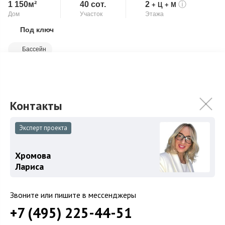
1 150м²
40 сот.
2
ⓘ
+ Ц
+ М
Дом
Участок
Этажа
Под ключ
Скопировать ссылку
Бассейн
Этаж 1: прихожая, холл, гардеробная, с/у, кухня- столовая,
биллиардная (можно переоборудовать в гостиную), спа-зона:
бассейн, хаммам, сауна,...
Подробнее
190 000 000
₽
Связаться с брокером
Эксперт проекта
Хромова
Лариса
Звоните или пишите в мессенджеры
+7 (495) 225-44-51