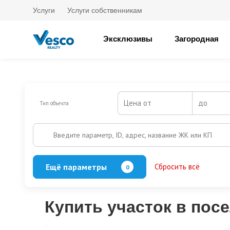
Услуги
Услуги собственникам
Эксклюзивы
Загородная
Цена от
до
Тип объекта
Введите параметр, ID, адрес, название ЖК или КП
Ещё параметры
Сбросить всё
0
Охрана
Есть
Нет
Выезд на платную трассу
Купить участок в пос