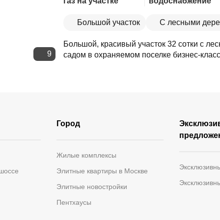
газ на участке
водоснабжение
Большой участок
С лесными дер
Большой, красивый участок 32 сотки с л
9
садом в охраняемом поселке бизнес-класс
Город
Эксклюзи
предложе
Жилые комплексы
Эксклюзивн
 шоссе
Элитные квартиры в Москве
Эксклюзивн
Элитные новостройки
Пентхаусы