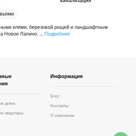
канализация
евьями
есными елями, березовой рощей и ландшафтным
а Новое Лапино. ...
Подробнее
вные
Информация
ния
Блог
ые дома
Контакты
ые квартиры
О компании