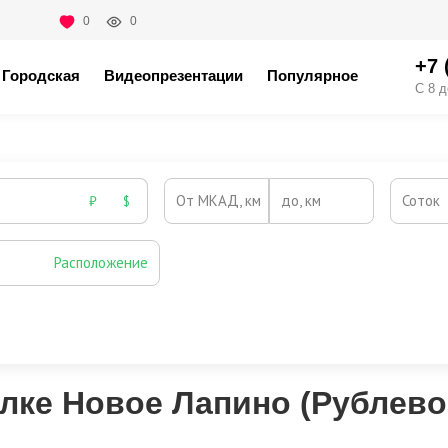
0
0
+7 
Городская
Видеопрезентации
Популярное
С 8 д
От МКАД, км
до, км
Соток
₽
$
Расположение
Эксклюзивы
Видео-обзор
елке Новое Лапино (Рублево