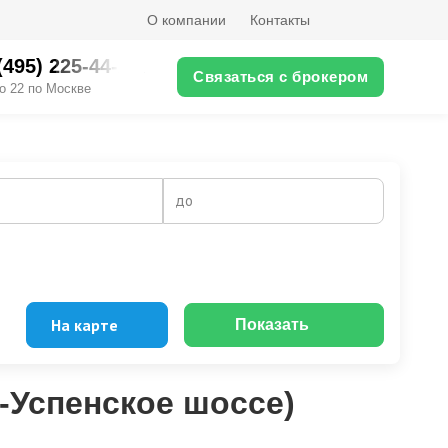
О компании
Контакты
(495) 225-44-XX
Связаться с брокером
о 22 по Москве
до
На карте
Показать
-Успенское шоссе)