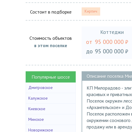
Состоит в подборке
Кирпич
Коттеджи
Стоимость объектов
от
95 000 000
₽
в этом поселке
до
95 000 000
₽
Описание поселка М
Популярные шоссе
Дмитровское
КП Милорадово - эли
красивых и приватных
Калужское
Поселок окружен лес
«Архангельское» и До
Киевское
Поселок расположен в
Минское
окружении соснового 
продажу или в аренду
Новорижское