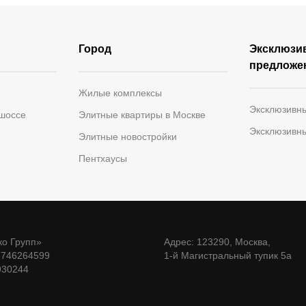
Город
Эксклюзи
предложе
Жилые комплексы
Эксклюзивн
 шоссе
Элитные квартиры в Москве
Эксклюзивн
Элитные новостройки
Пентхаусы
о Групп»
Адрес: 123290, Москва,
7746264599
1-й Магистральный тупик 5а
930244