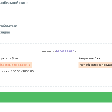
мобильной связи.
снабжение
изация
Берёза Клаб
поселок «
»
лужское 9 км.
Калужское 6 км.
бъектов в продаже - 1
Нет объектов в прода
ттеджи: 500.00 - 3000.00