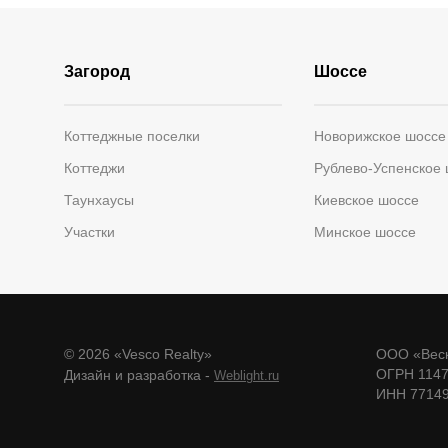
Загород
Шоссе
Коттеджные поселки
Новорижское шоссе
Коттеджи
Рублево-Успенское
Таунхаусы
Киевское шоссе
Участки
Минское шоссе
© 2026 «Vesco Realty»
ООО «Веск
ОГРН 114
Дизайн и разработка -
Weblight.ru
ИНН 7714