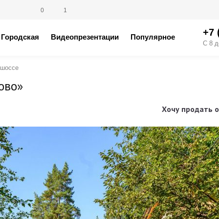
0
1
+7 
Городская
Видеопрезентации
Популярное
С 8 д
 шоссе
ово»
Хочу продать о