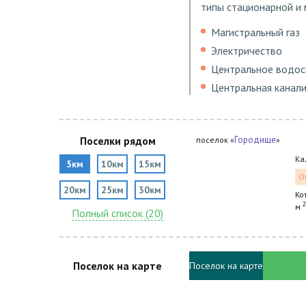
типы стационарной и 
Магистральный газ
Электричество
Центральное водо
Центральная канал
Поселки рядом
Городище
поселок «
»
Ка
5км
10км
15км
О
20км
25км
30км
Ко
2
м
Полный список (20)
Поселок на карте
Поселок на карте