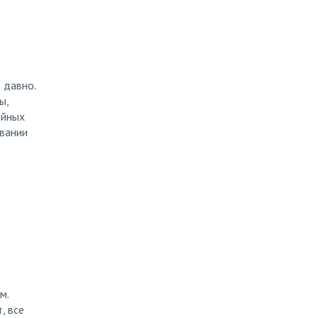
 давно.
ы,
ойных
овании
м.
, все