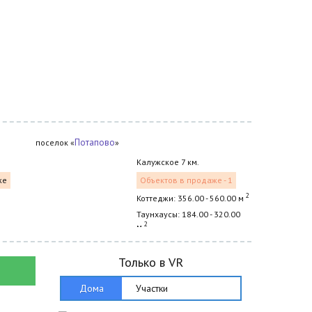
Потапово
поселок «
»
Калужское 7 км.
же
Объектов в продаже - 1
2
Коттеджи: 356.00 - 560.00 м
Таунхаусы: 184.00 - 320.00
2
м
Только в VR
Дома
Участки