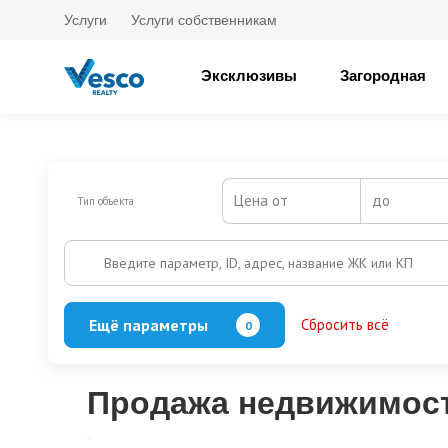
Услуги
Услуги собственникам
Эксклюзивы
Загородная
Цена от
до
Тип объекта
Введите параметр, ID, адрес, название ЖК или КП
Ещё параметры
Сбросить всё
0
Баня
Бассейн
Кол-во этажей
Продажа недвижимост