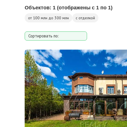
Объектов:
1
(отображены с 1 по 1)
от 100 млн до 300 млн
с отделкой
Сортировать по:
Площади
Площади участка
Расстоянию от МКАД
Дате добавления
Цене