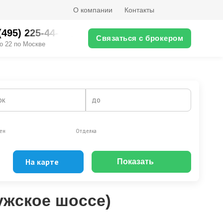
О компании
Контакты
(495) 225-44-XX
Связаться с брокером
о 22 по Москве
ок
до
ен
Отделка
На карте
Показать
Эксклюзивы
Видео-обзор
ужское шоссе)