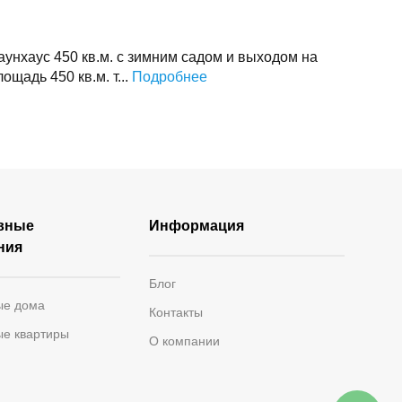
унхаус 450 кв.м. с зимним садом и выходом на
щадь 450 кв.м. т...
Подробнее
вные
Информация
ния
Блог
ые дома
Контакты
ые квартиры
О компании