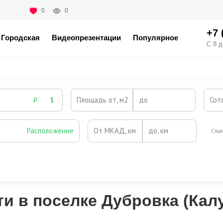
0
0
+7 
Городская
Видеопрезентации
Популярное
С 8 д
Площадь от, м2
до
Сот
₽
$
Расположение
От МКАД, км
до, км
Спал
Охрана
Камин
Есть
Нет
Выезд на платную трассу
и в поселке Дубровка (Кал