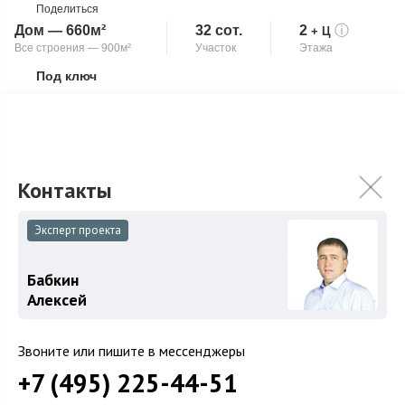
Поделиться
Дом — 660м²
32 сот.
2
ⓘ
+ Ц
Все строения — 900м²
Участок
Этажа
Под ключ
Скопировать ссылку
Бассейн
Панорамные окна
Спортзал
Элитный загородный комплекс общей площадью 900 кв.м с
бассейном. Экологически чистый, зеленый район с развитой
инфраструктурой. Лесной...
Подробнее
162 820 000
₽
203 520 000
₽
Эксперт проекта
Связаться с брокером
Бабкин
Алексей
Звоните или пишите в мессенджеры
+7 (495) 225-44-51