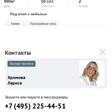
990м²
50 сот.
2
Дом
Участок
Этажа
Под ключ с мебелью
Скопировать ссылку
Камин
Панорамные окна
Современный новый коттедж 990 кв.м под ключ (частично
мебель) на участке 50 соток в строго-охраняемом поселке. 5
спален с санузлами и гардер...
Подробнее
948 750 000
₽
Связаться с брокером
Эксперт проекта
Хромова
Лариса
Звоните или пишите в мессенджеры
+7 (495) 225-44-51