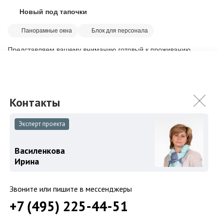
Новый под тапочки
Скопировать ссылку
Панорамные окна
Блок для персонала
Представляем вашему вниманию готовый к проживанию
коттедж площадью 518 м2, выполненный в стиле
минимализм. Данный дом обладает 6 спальнями, ...
Подробнее
280 000 000
₽
Связаться с брокером
Эксперт проекта
Василенкова
Ирина
Загород
Звоните или пишите в мессенджеры
Коттеджные поселки
+7 (495) 225-44-51
Коттеджи