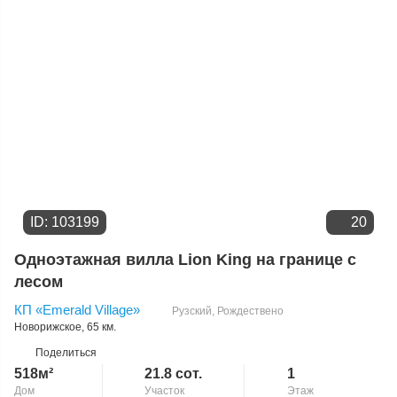
ID: 103199
20
Одноэтажная вилла Lion King на границе с
лесом
КП «Emerald Village»
Рузский
,
Рождествено
Новорижское
, 65 км.
Поделиться
518м²
21.8 сот.
1
Дом
Участок
Этаж