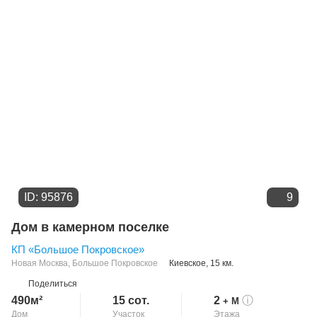
Цене
ID: 95876
9
Дом в камерном поселке
КП «Большое Покровское»
Новая Москва
,
Большое Покровское
Киевское
, 15 км.
Поделиться
490м²
15 сот.
2
ⓘ
+ М
Дом
Участок
Этажа