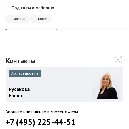
Под ключ с мебелью
Скопировать ссылку
Бассейн
Камин
Уникальное предложение! Предлагается к продаже дом в
обжитом камерном ОКП Большое Покровское для
круглогодичного проживания. Солидные соседи...
Подробнее
110 000 000
₽
Связаться с брокером
Эксперт проекта
Русакова
Елена
Загород
Коттеджные поселки
Звоните или пишите в мессенджеры
Коттеджи
+7 (495) 225-44-51
Таунхаусы