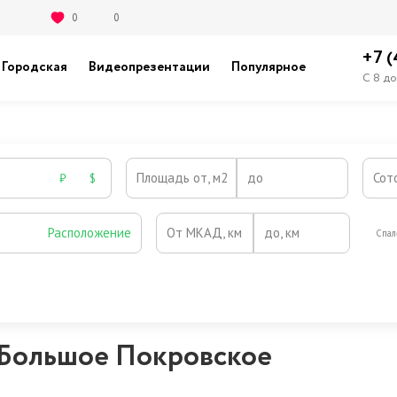
0
0
+7 
Городская
Видеопрезентации
Популярное
С 8 до
Площадь от, м2
до
Сот
₽
$
Расположение
От МКАД, км
до, км
Спал
Охрана
Камин
Есть
Нет
Выезд на платную трассу
 Большое Покровское