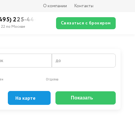
О компании
Контакты
(495) 225-44-XX
Связаться с брокером
 22 по Москве
ок
до
ен
Отделка
На карте
Показать
Эксклюзивы
Видео-обзор