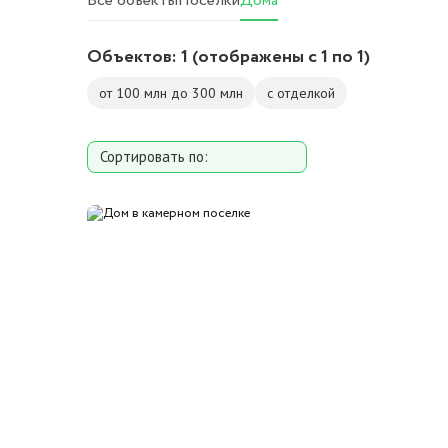
Все объекты
Поселки
Дома
Объектов:
1
(отображены с 1 по 1)
от 100 млн до 300 млн
с отделкой
Сортировать по:
Площади
Площади участка
Расстоянию от МКАД
Дате добавления
Цене