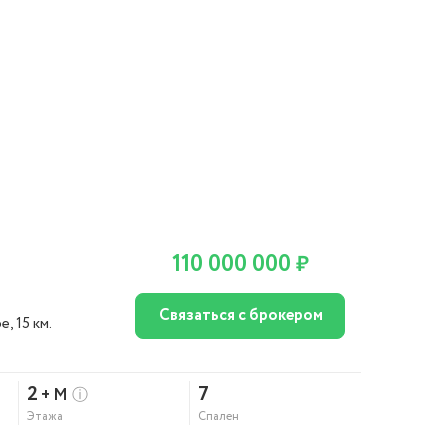
110 000 000
₽
Связаться с брокером
ое
, 15 км.
2
7
+ М
ⓘ
Этажа
Спален