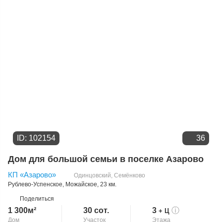
Цене
ID: 102154
36
Дом для большой семьи в поселке Азарово
КП «Азарово»
Одинцовский
,
Семёнково
Рублево-Успенское
,
Можайское
, 23 км.
Поделиться
1 300м²
30 сот.
3
ⓘ
+ Ц
Дом
Участок
Этажа