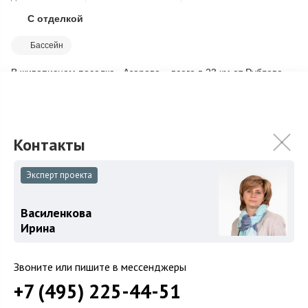
С отделкой
Скопировать ссылку
Бассейн
В живописном поселке «Азарово», всего в 23 км от Рублево-
Успенского шоссе, утопающем в зелени, представлен
стильный особняк, занимающий 30 с...
Подробнее
470 000 000
₽
Связаться с брокером
Эксперт проекта
Василенкова
Ирина
Звоните или пишите в мессенджеры
+7 (495) 225-44-51