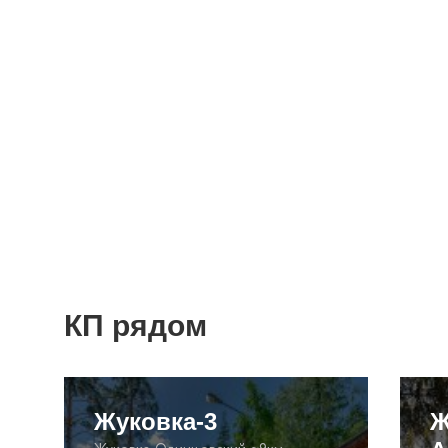
КП рядом
Жуковка-3
Ж