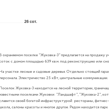
26 сот.
В охраняемом поселке "Жуковка-3" предлагается на продажу у
соток с домом площадью 639 кв.м. под реконструкцию или сно
На участке лесные и садовые деревья. Отдельно стоящий гара
персонала. Электричество 25 кВт, центральные коммуникации.
Поселок Жуковка-3 находится на лесной территории, граничащ
известными поселками Жуковки: "Ландшафт", "Жуковка-2", кот
славится своей богатой инфраструктурой: рестораны, фитнес-
школа, салоны красоты и многое другое. Рядом находится парк