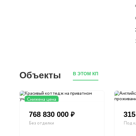
Объекты
В ЭТОМ КП
Снижена цена
768 830 000
315
₽
Без отделки
Под к