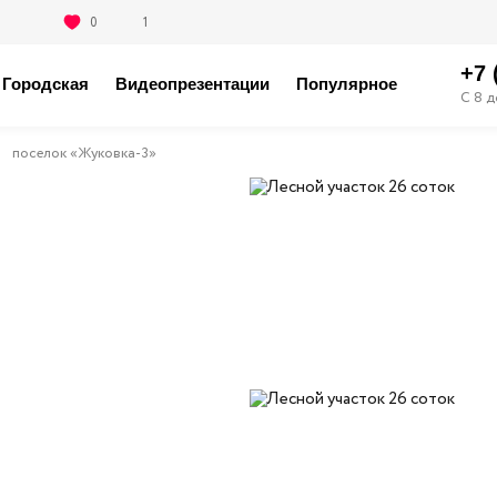
0
1
+7 
Городская
Видеопрезентации
Популярное
С 8 д
поселок «Жуковка-3»