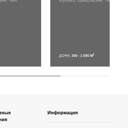
ий, ~8км.
Жуковка, Одинцовский, ~9км.
2
ДОМА:
300 - 1 000 М
вные
Информация
ния