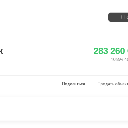
11 
к
283 260
10 894 4
Поделиться
Продать объект
Скопировать ссылку