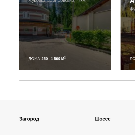
А
Жуковка, Одинцовский, ~9км.
Жу
2
ДОМА:
ДО
250 - 1 500 М
Загород
Шоссе