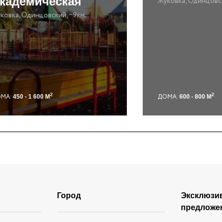
кадемическая
Жуковка, Одинцовск
ковка, Одинцовский, ~9км.
2
2
МА:
ДОМА:
450 - 1 600 М
600 - 800 М
Город
Эксклюзи
предложе