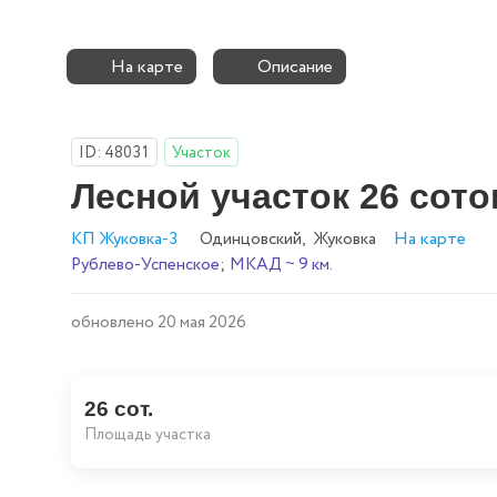
На карте
Описание
ID: 48031
Участок
Лесной участок 26 сото
На карте
КП Жуковка-3
Одинцовский
,
Жуковка
Рублево-Успенское
;
МКАД ~ 9 км.
обновлено 20 мая 2026
26 сот.
Площадь участка