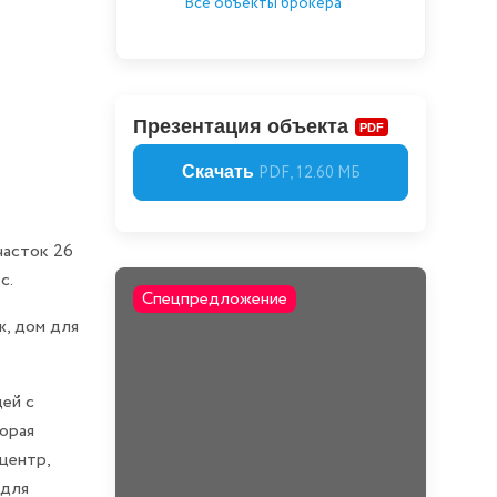
Все объекты брокера
Презентация объекта
PDF
Скачать
PDF, 12.60 МБ
часток 26
с.
Спецпредложение
ж, дом для
ей с
орая
центр,
 для