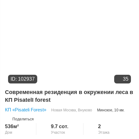
ID: 102937
35
Современная резиденция в окружении леса в
КП PisatelI forest
КП «Pisateli Forest»
Новая Москва
,
Внуково
Минское
, 10 км.
Поделиться
536м²
9.7 сот.
2
Дом
Участок
Этажа