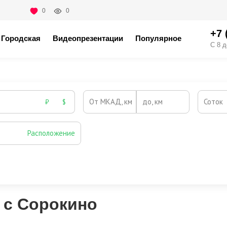
0
0
+7 
Городская
Видеопрезентации
Популярное
С 8 д
От МКАД, км
до, км
Соток
₽
$
Расположение
Эксклюзивы
Видео-обзор
 с Сорокино