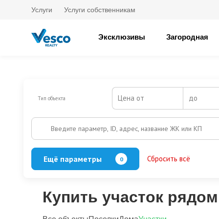
Услуги
Услуги собственникам
Эксклюзивы
Загородная
Цена от
до
Тип объекта
Введите параметр, ID, адрес, название ЖК или КП
Ещё параметры
Сбросить всё
0
Охрана
Есть
Нет
Выезд на платную трассу
Купить участок рядом