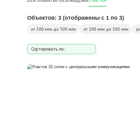
Все объекты
Поселки
Дома
Участки
Объектов:
3
(отображены с 1 по 3)
от 300 млн до 500 млн
от 100 млн до 300 млн
д
Сортировать по:
Площади участка
Расстоянию от МКАД
Дате добавления
Цене