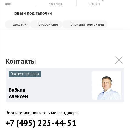
Дом
Участок
Этажа
Новый под тапочки
Скопировать ссылку
Бассейн
Второй свет
Блок для персонала
Потрясающий дом 1250 метров с панорамным остеклением,
подземным паркингом и большим бассейном. В доме
использованы лучшие материалы и бр...
Подробнее
1 424 640 000
₽
Связаться с брокером
Эксперт проекта
Бабкин
Алексей
Загород
Звоните или пишите в мессенджеры
Коттеджные поселки
+7 (495) 225-44-51
Коттеджи