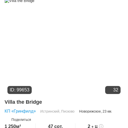
Дате добавления
Цене
ID: 99653
32
Villa the Bridge
КП «Гринфилд»
Истринский
,
Писково
Новорижское
, 23 км.
Поделиться
1 250м²
47 сот.
2
ⓘ
+ Ц