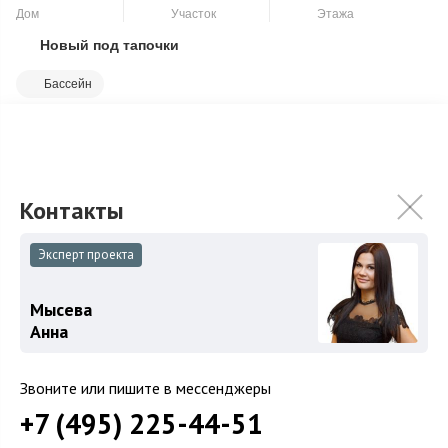
Дом
Участок
Этажа
Новый под тапочки
Скопировать ссылку
Бассейн
1 этаж - прихожая, холл, гардеробная, винная комната,
кабинет, салон красоты, санузел - 2 шт., гостиная, гостиная с
камином, библиотека, кух...
Подробнее
460 000 000
₽
490 000 000
₽
Эксперт проекта
Связаться с брокером
Мысева
Анна
Загород
Звоните или пишите в мессенджеры
+7 (495) 225-44-51
Коттеджные поселки