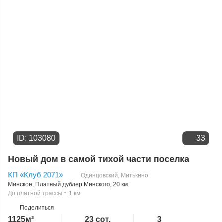
Цене
ID: 103080
33
Новый дом в самой тихой части поселка
КП «Клуб 2071»
Одинцовский
,
Митькино
Минское
,
Платный дублер Минского
, 20 км.
До платной трассы ~ 1 км.
Поделиться
1125м²
23 сот.
3