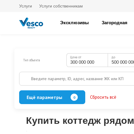
Услуги
Услуги собственникам
Эксклюзивы
Загородная
Цена от
до
Тип объекта
Введите параметр, ID, адрес, название ЖК или КП
Ещё параметры
Сбросить всё
0
Баня
Бассейн
Кол-во этажей
Купить коттедж рядо