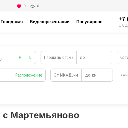
0
0
+7 
Городская
Видеопрезентации
Популярное
С 8 д
Площадь от, м2
до
Сот
₽
$
Расположение
От МКАД, км
до, км
Спал
Охрана
Камин
Есть
Нет
Выезд на платную трассу
м с Мартемьяново