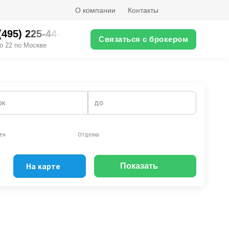
О компании
Контакты
(495) 225-44-XX
Связаться с брокером
о 22 по Москве
ок
до
ен
Отделка
На карте
Показать
Эксклюзивы
Видео-обзор