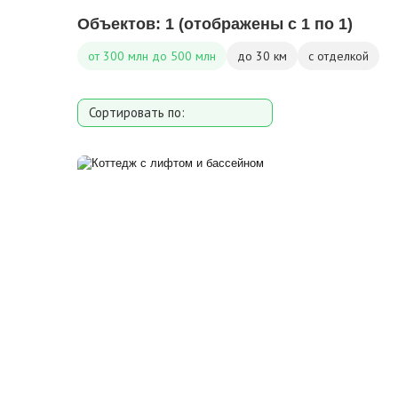
Объектов:
1
(отображены с 1 по 1)
от 300 млн до 500 млн
до 30 км
с отделкой
Сортировать по:
Площади
Площади участка
Расстоянию от МКАД
Дате добавления
Цене